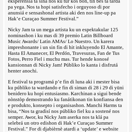
eksperensia ta siña nos ku tur kos bon, tin bes ta tarda
pa yega. Nos ta hopi satisfecho i orguyoso di por
anunsiá e sensashonal artista aki den nos line-up pa
Hak’e Curaçao Summer Festival.”
Nicky Jam ta un mega artista ku un espektakular 125
nominashon i ku mas di 39 premio Latin Billboard
Music Awards/ Latin AMAs/ Lo Nuestro. Un karera
impreshonante i un sin fin di hit inkluyendo El Amante,
Hasta El Amanecer, El Perdón, Travesuras, Fan de Tus
Fotos, Perro Fiel i muchu mas. Tur hende konosé
kansionnan di Nicky Jam! Públiko lo kanta i disfrutá
henter anochi.
E festival ta programá p’e fin di luna aki i mester bisa
ku públiko ta wardando e fin di siman di 28 i 29 di yüni
benidero ku hopi entusiasmo. Karchinan a sigui bende
nònstòp demostrando ku fanátikonan tin konfiansa den
e produkto, konsepto i organisashon. Manchi Harms ta
bisa, “Nos ta gradisí nos públiko fiel ku a sostené nos
semper. Awor, ku Nicky Jam aserka nos ta klá pa
selebrá un otro edishon di Hak’e Curaçao Summer
Festival.” For di djabièrnè atardi a ‘update’ e website