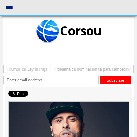
Corsou
o cumpli cu Ley di Prijs
Problema cu iluminacion ta para campeonato di 
Subscribe