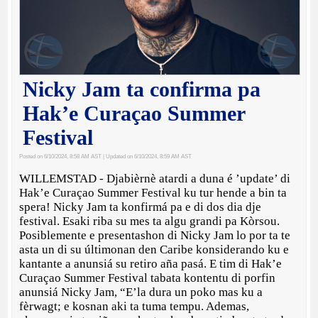
Nicky Jam ta confirma pa
Hak’e Curaçao Summer
Festival
Posted on 6/10/2024, 8:58 AM AST
| Updated on 6/10/2024, 8:59 AM AST
WILLEMSTAD - Djabièrnè atardi a duna é ’update’ di
Hak’e Curaçao Summer Festival ku tur hende a bin ta
spera! Nicky Jam ta konfirmá pa e di dos dia dje
festival. Esaki riba su mes ta algu grandi pa Kòrsou.
Posiblemente e presentashon di Nicky Jam lo por ta te
asta un di su últimonan den Caribe konsiderando ku e
kantante a anunsiá su retiro aña pasá. E tim di Hak’e
Curaçao Summer Festival tabata kontentu di porfin
anunsiá Nicky Jam, “E’la dura un poko mas ku a
fèrwagt; e kosnan aki ta tuma tempu. Ademas,