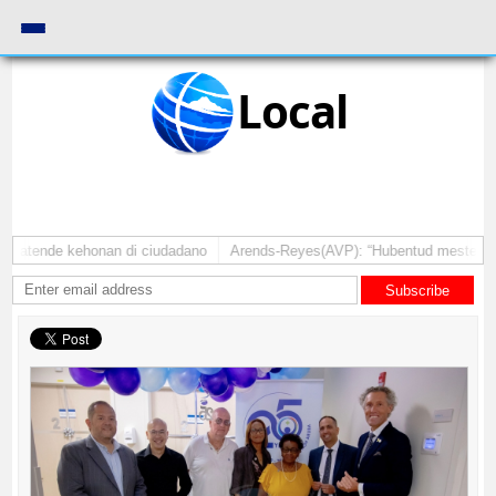
Local
 atende kehonan di ciudadano
Arends-Reyes(AVP): “Hubentud mester sinti 
Subscribe