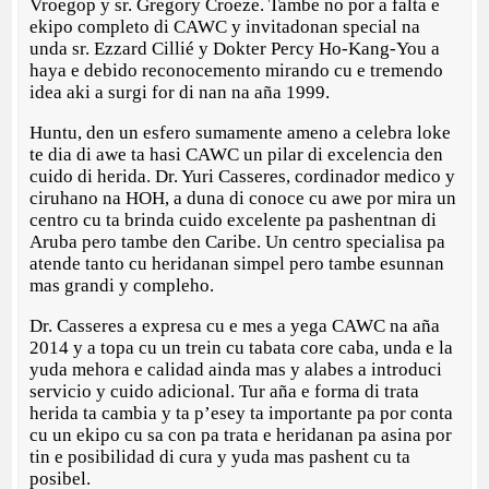
Vroegop y sr. Gregory Croeze. Tambe no por a falta e
ekipo completo di CAWC y invitadonan special na
unda sr. Ezzard Cillié y Dokter Percy Ho-Kang-You a
haya e debido reconocemento mirando cu e tremendo
idea aki a surgi for di nan na aña 1999.
Huntu, den un esfero sumamente ameno a celebra loke
te dia di awe ta hasi CAWC un pilar di excelencia den
cuido di herida. Dr. Yuri Casseres, cordinador medico y
ciruhano na HOH, a duna di conoce cu awe por mira un
centro cu ta brinda cuido excelente pa pashentnan di
Aruba pero tambe den Caribe. Un centro specialisa pa
atende tanto cu heridanan simpel pero tambe esunnan
mas grandi y compleho.
Dr. Casseres a expresa cu e mes a yega CAWC na aña
2014 y a topa cu un trein cu tabata core caba, unda e la
yuda mehora e calidad ainda mas y alabes a introduci
servicio y cuido adicional. Tur aña e forma di trata
herida ta cambia y ta p’esey ta importante pa por conta
cu un ekipo cu sa con pa trata e heridanan pa asina por
tin e posibilidad di cura y yuda mas pashent cu ta
posibel.