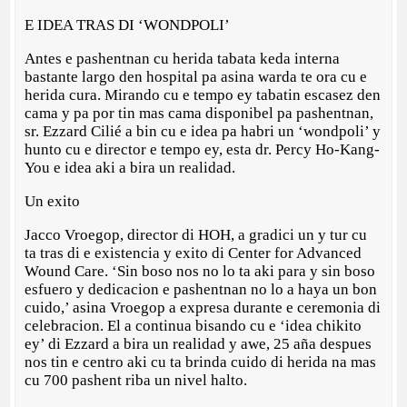
E IDEA TRAS DI ‘WONDPOLI’
Antes e pashentnan cu herida tabata keda interna
bastante largo den hospital pa asina warda te ora cu e
herida cura. Mirando cu e tempo ey tabatin escasez den
cama y pa por tin mas cama disponibel pa pashentnan,
sr. Ezzard Cilié a bin cu e idea pa habri un ‘wondpoli’ y
hunto cu e director e tempo ey, esta dr. Percy Ho-Kang-
You e idea aki a bira un realidad.
Un exito
Jacco Vroegop, director di HOH, a gradici un y tur cu
ta tras di e existencia y exito di Center for Advanced
Wound Care. ‘Sin boso nos no lo ta aki para y sin boso
esfuero y dedicacion e pashentnan no lo a haya un bon
cuido,’ asina Vroegop a expresa durante e ceremonia di
celebracion. El a continua bisando cu e ‘idea chikito
ey’ di Ezzard a bira un realidad y awe, 25 aña despues
nos tin e centro aki cu ta brinda cuido di herida na mas
cu 700 pashent riba un nivel halto.