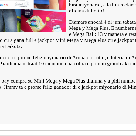
bira miyonario, e la bin recla
oficina di Lotto!
Diamars anochi 4 di juni tabata
Mega y Mega Plus. E numberna
e Mega Ball: 13 y manera e res
do cu a gana full e jackpot Mini Mega y Mega Plus cu e jackpot 
 na Dakota.
ci cu e prome feliz miyonario di Aruba cu Lotto, e loteria di 
a Paardenbaaistraat 10 emociona pa cobra e premio grandi aki 
a bay cumpra su Mini Mega y Mega Plus dialuna y a pidi numbe
o. Jimmy ta e prome feliz ganador di e jackpot miyonario di M