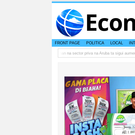
Eco
FRONT PAGE
POLITICA
LOCAL
IN
o actual di Aruba?
Prestamonan na sector priva na Aruba ta sigui aumenta