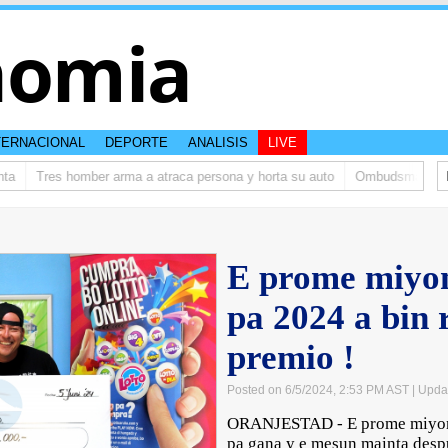
nomia
TERNACIONAL
DEPORTE
ANALISIS
LIVE
Tres homber arma a atraca persona y horta su auto
Ombudsman ta bish
E prome miyon
pa 2024 a bin 
premio !
Posted on 6/5/2024, 2:53 PM AST
| Upda
ORANJESTAD - E prome miyonar
pa gana y e mesun mainta despu