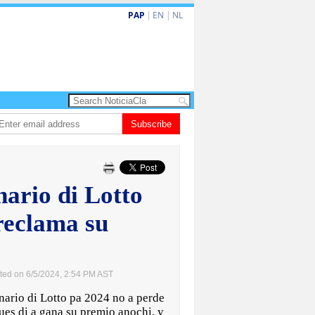
PAP
|
EN
|
NL
ita barionan pa atende kehonan di ciudadano
Subscribe
Gobierno ta amplia ayudo f
ario di Lotto
reclama su
ted on 6/5/2024, 2:54 PM AST
io di Lotto pa 2024 no a perde
es di a gana su premio anochi, y