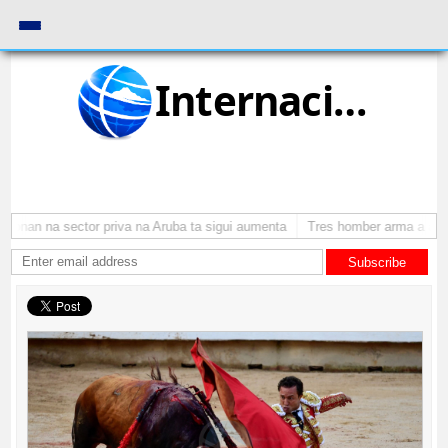
Internacional
monan na sector priva na Aruba ta sigui aumenta
Tres homber arma a atra
Subscribe