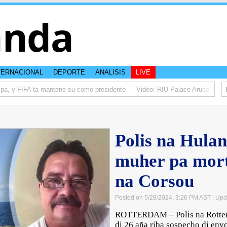
anda
TERNACIONAL
DEPORTE
ANALISIS
LIVE
pa, y FIFA ta mantene su como presidente
Video: RIU Palace Aruba ta elev
Polis na Hulan
muher pa mort
na Corsou
Posted on 5/28/2024, 3:26 PM AST
| Upd
ROTTERDAM – Polis na Rotter
di 26 aña riba sospecho di env