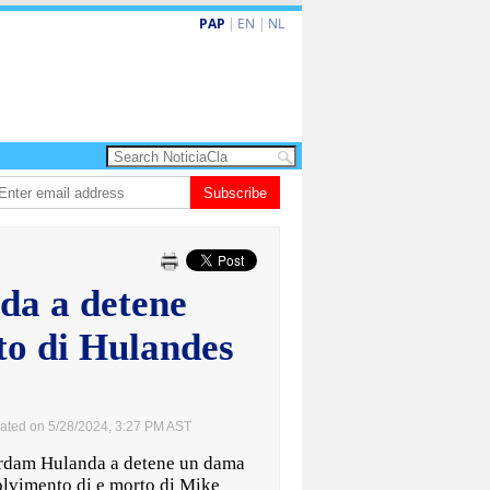
PAP
|
EN
|
NL
a turismo premium cu renobacion di US$106 miyon
Subscribe
Aruba ta perde 5-4 cont
da a detene
o di Hulandes
ated on 5/28/2024, 3:27 PM AST
dam Hulanda a detene un dama
olvimento di e morto di Mike