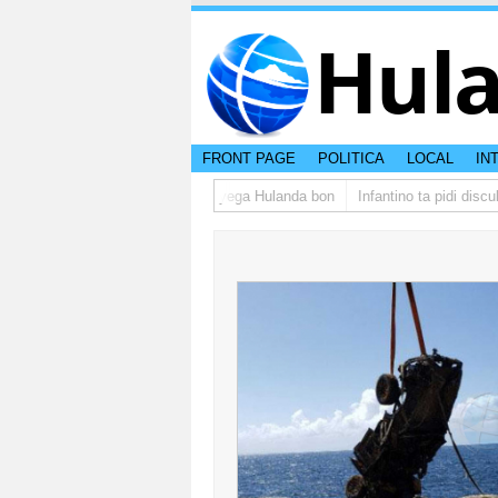
Hul
FRONT PAGE
POLITICA
LOCAL
IN
rupo di studiantenan di Aruba a yega Hulanda bon
Infantino ta pidi discul