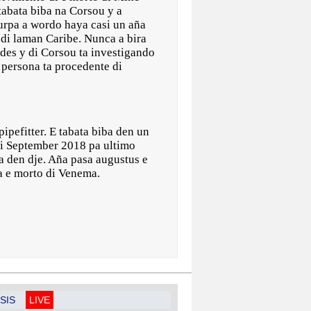
abata biba na Corsou y a
curpa a wordo haya casi un aña
di laman Caribe. Nunca a bira
ndes y di Corsou ta investigando
 persona ta procedente di
pefitter. E tabata biba den un
di September 2018 pa ultimo
a den dje. Aña pasa augustus e
ba e morto di Venema.
SIS
LIVE