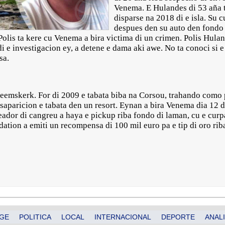
Venema. E Hulandes di 53 aña t
disparse na 2018 di e isla. Su 
despues den su auto den fondo 
 Polis ta kere cu Venema a bira victima di un crimen. Polis Hula
i e investigacion ey, a detene e dama aki awe. No ta conoci si e
isa.
emskerk. For di 2009 e tabata biba na Corsou, trahando como pi
aparicion e tabata den un resort. Eynan a bira Venema dia 12 
eador di cangreu a haya e pickup riba fondo di laman, cu e curp
dation a emiti un recompensa di 100 mil euro pa e tip di oro ri
GE
POLITICA
LOCAL
INTERNACIONAL
DEPORTE
ANALI