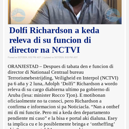
Dolfi Richardson a keda
releva di su funcion di
director na NCTVI
Posted on 5/27/2024, 9:52 PM AST
| Updated on 5/27/2024, 9:53 PM AST
ORANJESTAD – Despues di tabata den e funcion di
director di Nationaal Centraal bureau
Terrorismebestrijding, Veiligheid en Interpol (NCTVI)
pa 6 aña y 2 luna, Adolph ‘Dolfi” Richardson a wordo
releva di su cargo diabierna ultimo pa gobierno di
Aruba (lesa: minister Rocco Tjon). E motibonan
oficiaolmente no ta conoci, pero Richardson a
confirma e informacion si pa Noticiacla. “Nan a onthef
mi di mi functie. Pero mi a keda den departamento
pendiente mi caso” e la bisa e portal aki dialuna. Esey
ta implica cu e lo posiblemente bringa e ‘ontheffing’