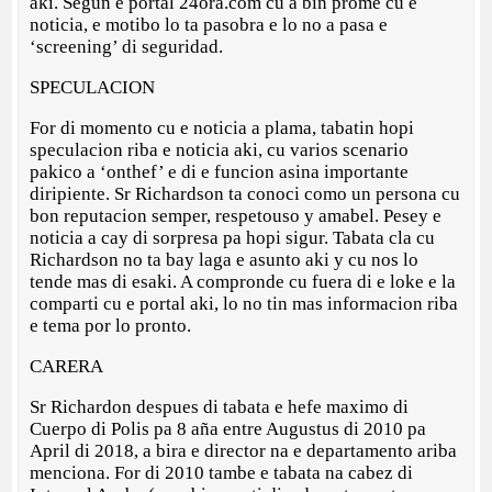
aki. Segun e portal 24ora.com cu a bin prome cu e
noticia, e motibo lo ta pasobra e lo no a pasa e
‘screening’ di seguridad.
SPECULACION
For di momento cu e noticia a plama, tabatin hopi
speculacion riba e noticia aki, cu varios scenario
pakico a ‘onthef’ e di e funcion asina importante
diripiente. Sr Richardson ta conoci como un persona cu
bon reputacion semper, respetouso y amabel. Pesey e
noticia a cay di sorpresa pa hopi sigur. Tabata cla cu
Richardson no ta bay laga e asunto aki y cu nos lo
tende mas di esaki. A compronde cu fuera di e loke e la
comparti cu e portal aki, lo no tin mas informacion riba
e tema por lo pronto.
CARERA
Sr Richardon despues di tabata e hefe maximo di
Cuerpo di Polis pa 8 aña entre Augustus di 2010 pa
April di 2018, a bira e director na e departamento ariba
menciona. For di 2010 tambe e tabata na cabez di