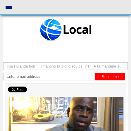
Local
 a yega Hulanda bon
Infantino ta pidi disculpa, y FIFA ta mantene su como 
Subscribe