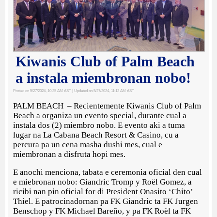
Kiwanis Club of Palm Beach
a instala miembronan nobo!
Posted on 5/27/2024, 10:35 AM AST
| Updated on 5/27/2024, 11:13 AM AST
PALM BEACH – Recientemente Kiwanis Club of Palm
Beach a organiza un evento special, durante cual a
instala dos (2) miembro nobo. E evento aki a tuma
lugar na La Cabana Beach Resort & Casino, cu a
percura pa un cena masha dushi mes, cual e
miembronan a disfruta hopi mes.
E anochi menciona, tabata e ceremonia oficial den cual
e miebronan nobo: Giandric Tromp y Roël Gomez, a
ricibi nan pin oficial for di President Onasito ‘Chito’
Thiel. E patrocinadornan pa FK Giandric ta FK Jurgen
Benschop y FK Michael Bareño, y pa FK Roël ta FK