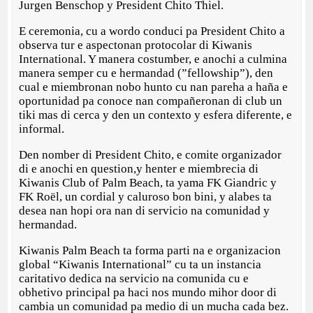
Jurgen Benschop y President Chito Thiel.
E ceremonia, cu a wordo conduci pa President Chito a
observa tur e aspectonan protocolar di Kiwanis
International. Y manera costumber, e anochi a culmina
manera semper cu e hermandad (”fellowship”), den
cual e miembronan nobo hunto cu nan pareha a haña e
oportunidad pa conoce nan compañeronan di club un
tiki mas di cerca y den un contexto y esfera diferente, e
informal.
Den nomber di President Chito, e comite organizador
di e anochi en question,y henter e miembrecia di
Kiwanis Club of Palm Beach, ta yama FK Giandric y
FK Roël, un cordial y caluroso bon bini, y alabes ta
desea nan hopi ora nan di servicio na comunidad y
hermandad.
Kiwanis Palm Beach ta forma parti na e organizacion
global “Kiwanis International” cu ta un instancia
caritativo dedica na servicio na comunida cu e
obhetivo principal pa haci nos mundo mihor door di
cambia un comunidad pa medio di un mucha cada bez.