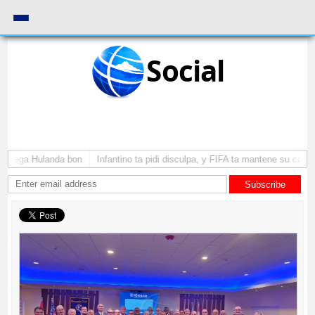
Social
a yega Hulanda bon
Infantino ta pidi disculpa, y FIFA ta mantene su como 
Subscribe