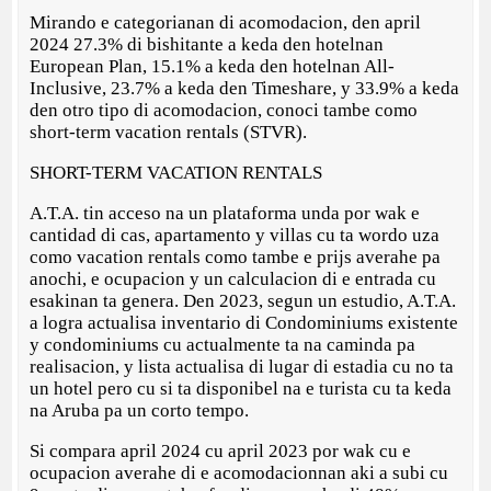
Mirando e categorianan di acomodacion, den april
2024 27.3% di bishitante a keda den hotelnan
European Plan, 15.1% a keda den hotelnan All-
Inclusive, 23.7% a keda den Timeshare, y 33.9% a keda
den otro tipo di acomodacion, conoci tambe como
short-term vacation rentals (STVR).
SHORT-TERM VACATION RENTALS
A.T.A. tin acceso na un plataforma unda por wak e
cantidad di cas, apartamento y villas cu ta wordo uza
como vacation rentals como tambe e prijs averahe pa
anochi, e ocupacion y un calculacion di e entrada cu
esakinan ta genera. Den 2023, segun un estudio, A.T.A.
a logra actualisa inventario di Condominiums existente
y condominiums cu actualmente ta na caminda pa
realisacion, y lista actualisa di lugar di estadia cu no ta
un hotel pero cu si ta disponibel na e turista cu ta keda
na Aruba pa un corto tempo.
Si compara april 2024 cu april 2023 por wak cu e
ocupacion averahe di e acomodacionnan aki a subi cu