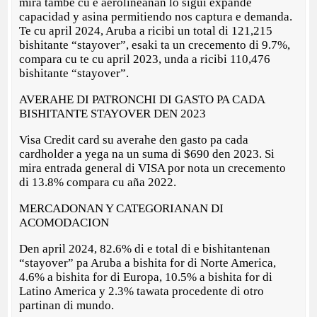
mira tambe cu e aerolineanan lo sigui expande
capacidad y asina permitiendo nos captura e demanda.
Te cu april 2024, Aruba a ricibi un total di 121,215
bishitante “stayover”, esaki ta un crecemento di 9.7%,
compara cu te cu april 2023, unda a ricibi 110,476
bishitante “stayover”.
AVERAHE DI PATRONCHI DI GASTO PA CADA
BISHITANTE STAYOVER DEN 2023
Visa Credit card su averahe den gasto pa cada
cardholder a yega na un suma di $690 den 2023. Si
mira entrada general di VISA por nota un crecemento
di 13.8% compara cu aña 2022.
MERCADONAN Y CATEGORIANAN DI
ACOMODACION
Den april 2024, 82.6% di e total di e bishitantenan
“stayover” pa Aruba a bishita for di Norte America,
4.6% a bishita for di Europa, 10.5% a bishita for di
Latino America y 2.3% tawata procedente di otro
partinan di mundo.