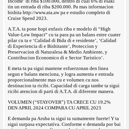
Income’ di riba $100.000, dentro di cual 6% di esaki
tin un entrada di riba $200.000. Pa mas informacion
bishita http://www.ata.aw pa e estudio completo di
Cruise Spend 2023.
A.T.A. ta pone hopi enfasis riba e modelo di “High
Value-Low Impact” cu ta para pa un balans entre cuater
pilar cu ta e ‘Calidad di Bida di e residente’, ‘Calidad
di Experiencia di e Bishitante’, Proteccion y
Preservacion di Naturalesa & Medio Ambiente, y
Contribucion Economico di e Sector Turistico’.
E meta ta pa sigui mantene esfuerzonan den linea
segun e balans menciona, y logra aumenta e entrada
proporcionalmente mas cu e volumen cu nos
destinacion ta ricibi. Capacidad di carga tambe ta sigui
ricibi atencion di parti di A.T.A. di diferente manera.
VOLUMEN (“STAYOVER”) TA CRECE CU 19.2%
DEN APRIL 2024 COMPARA CU APRIL 2023
E demanda pa Aruba ta sigui ta sumamente fuerte! Y ta
sigui surpasa expectativa. Conforme e demanda por bai