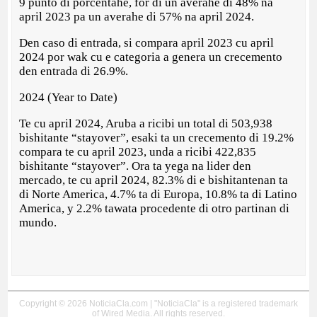
9 punto di porcentahe, for di un averahe di 48% na
april 2023 pa un averahe di 57% na april 2024.
Den caso di entrada, si compara april 2023 cu april
2024 por wak cu e categoria a genera un crecemento
den entrada di 26.9%.
2024 (Year to Date)
Te cu april 2024, Aruba a ricibi un total di 503,938
bishitante “stayover”, esaki ta un crecemento di 19.2%
compara te cu april 2023, unda a ricibi 422,835
bishitante “stayover”. Ora ta yega na lider den
mercado, te cu april 2024, 82.3% di e bishitantenan ta
di Norte America, 4.7% ta di Europa, 10.8% ta di Latino
America, y 2.2% tawata procedente di otro partinan di
mundo.
Copyright © 2026 NoticiaCla.com | "NoticiaCla" is a registered trademark
of Wired Media. All rights reserved.