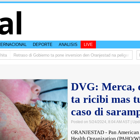
al
TERNACIONAL
DEPORTE
ANALISIS
LIVE
a
Retraso di Gobierno ta pone inversion den Oranjestad na peliger
Abela
DVG: Merca, d
ta ricibi mas t
caso di saram
Posted on 5/24/2024, 8:04 AM AST
| Upd
ORANJESTAD - Pan American H
Health Organization (PAHO/WHO