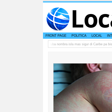
Loc
FRONT PAGE
POLITICA
LOCAL
IN
 peso di otro hende?
CISI: Aruba nombra isla mas sigur di Caribe pa bishit