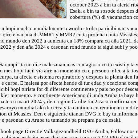
october 2023 a bin ta alerta ri
Esaki a bin ta sosode despues 
cobertura (%) di vacunacion c
u hopi mucha mundialmente a wordo stroba pa ricibi nan vacun
e otro e vacuna di MMR1 y MMR2 cu ta proteha conta Measles,
ond mundo den 2022 a aumenta cu 18% compara cu aña 2021, de
022 y den aña 2024 e casonan rond mundo ta sigui subi y poc
arampi” ta un di e malesanan mas contagioso cu ta existi y ta 
su mes hopi facil via aire na momento cu e persona infecta ta tosa
curpa, ta afecta e sistema respiratorio y despues ta plama den f
ful e curpa. E malesa por afecta hende di tur edad y ocaciona com
cibi hopi turista for di diferente continente y pais no por desc
kier momento. E continente Americano di unda Aruba ta haya ho
ma te cu maart 2024 y den region Caribe tin 2 caso confirma re
esaroyo mundial aki di cerca y ta continua cu reunionan cu dife
cion di Measles. Den e siguiente dianan DVG lo bay ta informa
y e pasonan cu Aruba ta tumando pa prepara pa cu esaki.
ebook page Directie Volksgezondheid DVG Aruba, Follow nos r
, subi nos website www.dvg.aw, yama nos na 5224200 of mail 