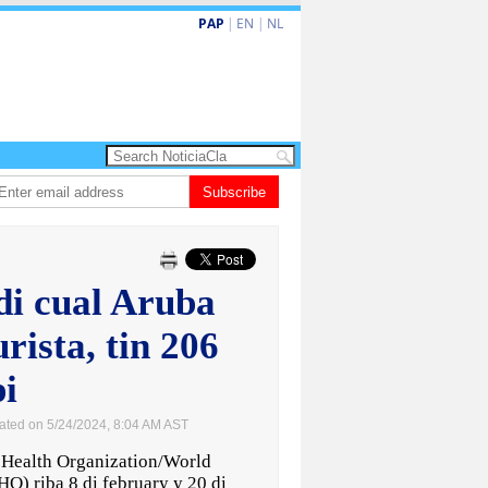
PAP
|
EN
|
NL
rdo de la Espriella a huramenta como presidente di Colombia
Subscribe
Nina den Heye
i cual Aruba
urista, tin 206
pi
ated on 5/24/2024, 8:04 AM AST
ealth Organization/World
) riba 8 di february y 20 di