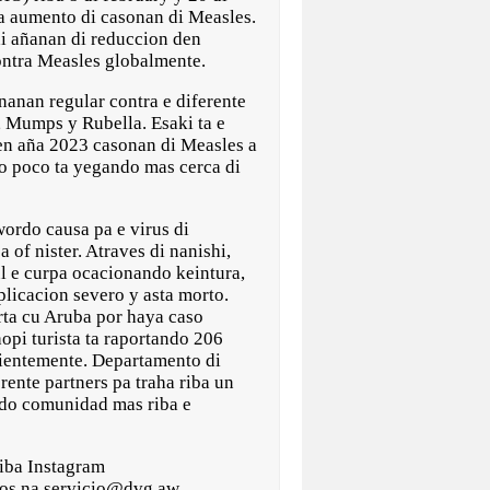
ba aumento di casonan di Measles.
di añanan di reduccion den
ontra Measles globalmente.
anan regular contra e diferente
 Mumps y Rubella. Esaki ta e
n aña 2023 casonan di Measles a
o poco ta yegando mas cerca di
wordo causa pa e virus di
 of nister. Atraves di nanishi,
ul e curpa ocacionando keintura,
plicacion severo y asta morto.
arta cu Aruba por haya caso
pi turista ta raportando 206
cientemente. Departamento di
rente partners pa traha riba un
ndo comunidad mas riba e
iba Instagram
nos na servicio@dvg.aw