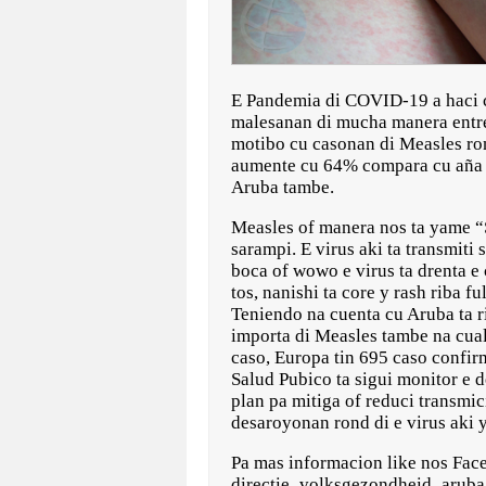
E Pandemia di COVID-19 a haci c
malesanan di mucha manera entr
motibo cu casonan di Measles r
aumente cu 64% compara cu aña 2
Aruba tambe.
Measles of manera nos ta yame “S
sarampi. E virus aki ta transmiti 
boca of wowo e virus ta drenta e 
tos, nanishi ta core y rash riba 
Teniendo na cuenta cu Aruba ta ri
importa di Measles tambe na cual
caso, Europa tin 695 caso confir
Salud Pubico ta sigui monitor e d
plan pa mitiga of reduci transmi
desaroyonan rond di e virus aki 
Pa mas informacion like nos Fac
directie_volksgezondheid_aruba