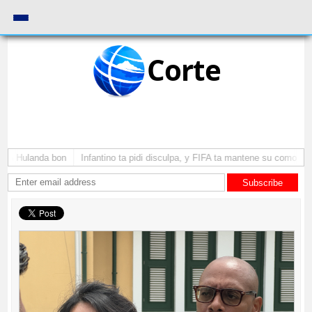
Corte
ga Hulanda bon
Infantino ta pidi disculpa, y FIFA ta mantene su como presi
Subscribe