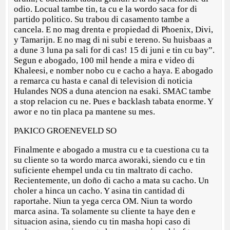
odio. Locual tambe tin, ta cu e la wordo saca for di
partido politico. Su trabou di casamento tambe a
cancela. E no mag drenta e propiedad di Phoenix, Divi,
y Tamarijn. E no mag di ni subi e tereno. Su huisbaas a
a dune 3 luna pa sali for di cas! 15 di juni e tin cu bay”.
Segun e abogado, 100 mil hende a mira e video di
Khaleesi, e nomber nobo cu e cacho a haya. E abogado
a remarca cu hasta e canal di television di noticia
Hulandes NOS a duna atencion na esaki. SMAC tambe
a stop relacion cu ne. Pues e backlash tabata enorme. Y
awor e no tin placa pa mantene su mes.
PAKICO GROENEVELD SO
Finalmente e abogado a mustra cu e ta cuestiona cu ta
su cliente so ta wordo marca aworaki, siendo cu e tin
suficiente ehempel unda cu tin maltrato di cacho.
Recientemente, un doño di cacho a mata su cacho. Un
choler a hinca un cacho. Y asina tin cantidad di
raportahe. Niun ta yega cerca OM. Niun ta wordo
marca asina. Ta solamente su cliente ta haye den e
situacion asina, siendo cu tin masha hopi caso di