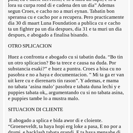
lora su curpa rond di e cadena den un dia” Ademas
segun Croes, e cacho no a muri eynan. Tabatin bon
speransa cu e cacho por a recupera. Pero practicamente
dia 30 di maart Luna Foundation a publica cu e cacho
ta un fighter pa un dia despues, dia 31 e ta muri un dia
despues, e abogado a finalisa bisando.
OTRO SPLICACION
Huez a confronta e abogado cu si tabatin duda. “Bo tin
un otro splicacion? Bo ta trece e causa na duda. Por
substancia esaki?” e huez a puntra. Croes a bisa cu no
pasobra e no a haya e documentacion. ” Mi ta ga er van
uit kere cu e dierenarts tin rason”. Y ademas, e mama
no tabata ‘asina malo’ pasobra e tabata duna lechi y e
puppies tabata ok,, argumentando cu si no tabata asina,
e puppies tambe lo a mustra malo.
SITUACION DI CLIENTE
E abogado a splica e bida awor di e cloiente.
“Groeneveldt, ta haya hopi erg loke a pasa, E no por a
drumi, e backlash tabata grandi. E ta haya mensahe di