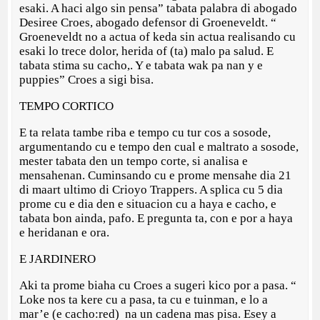
esaki. A haci algo sin pensa” tabata palabra di abogado
Desiree Croes, abogado defensor di Groeneveldt. “
Groeneveldt no a actua of keda sin actua realisando cu
esaki lo trece dolor, herida of (ta) malo pa salud. E
tabata stima su cacho,. Y e tabata wak pa nan y e
puppies” Croes a sigi bisa.
TEMPO CORTICO
E ta relata tambe riba e tempo cu tur cos a sosode,
argumentando cu e tempo den cual e maltrato a sosode,
mester tabata den un tempo corte, si analisa e
mensahenan. Cuminsando cu e prome mensahe dia 21
di maart ultimo di Crioyo Trappers. A splica cu 5 dia
prome cu e dia den e situacion cu a haya e cacho, e
tabata bon ainda, pafo. E pregunta ta, con e por a haya
e heridanan e ora.
E JARDINERO
Aki ta prome biaha cu Croes a sugeri kico por a pasa. “
Loke nos ta kere cu a pasa, ta cu e tuinman, e lo a
mar’e (e cacho:red) na un cadena mas pisa. Esey a