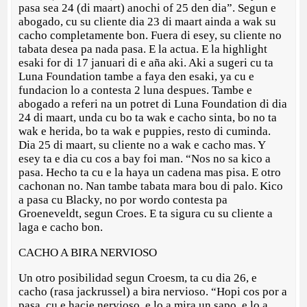
pasa sea 24 (di maart) anochi of 25 den dia”. Segun e
abogado, cu su cliente dia 23 di maart ainda a wak su
cacho completamente bon. Fuera di esey, su cliente no
tabata desea pa nada pasa. E la actua. E la highlight
esaki for di 17 januari di e aña aki. Aki a sugeri cu ta
Luna Foundation tambe a faya den esaki, ya cu e
fundacion lo a contesta 2 luna despues. Tambe e
abogado a referi na un potret di Luna Foundation di dia
24 di maart, unda cu bo ta wak e cacho sinta, bo no ta
wak e herida, bo ta wak e puppies, resto di cuminda.
Dia 25 di maart, su cliente no a wak e cacho mas. Y
esey ta e dia cu cos a bay foi man. “Nos no sa kico a
pasa. Hecho ta cu e la haya un cadena mas pisa. E otro
cachonan no. Nan tambe tabata mara bou di palo. Kico
a pasa cu Blacky, no por wordo contesta pa
Groeneveldt, segun Croes. E ta sigura cu su cliente a
laga e cacho bon.
CACHO A BIRA NERVIOSO
Un otro posibilidad segun Croesm, ta cu dia 26, e
cacho (rasa jackrussel) a bira nervioso. “Hopi cos por a
pasa, cu e hacie nervioso, e lo a mira un sapo, e lo a