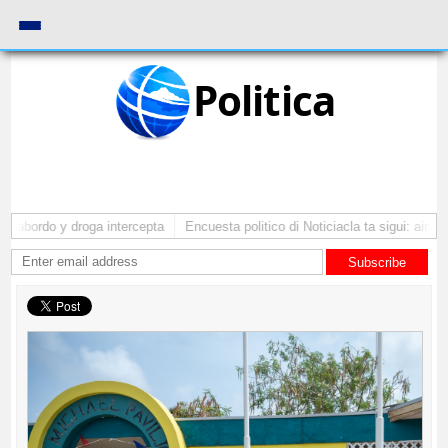
Politica
 abordo y droga intercepta
Encuesta politico di Noticiacla ta sigui: ainda 
Subscribe