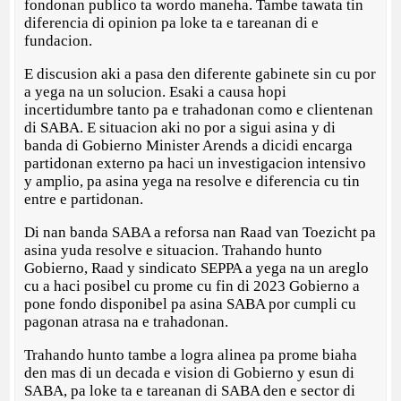
fondonan publico ta wordo maneha. Tambe tawata tin
diferencia di opinion pa loke ta e tareanan di e
fundacion.
E discusion aki a pasa den diferente gabinete sin cu por
a yega na un solucion. Esaki a causa hopi
incertidumbre tanto pa e trahadonan como e clientenan
di SABA. E situacion aki no por a sigui asina y di
banda di Gobierno Minister Arends a dicidi encarga
partidonan externo pa haci un investigacion intensivo
y amplio, pa asina yega na resolve e diferencia cu tin
entre e partidonan.
Di nan banda SABA a reforsa nan Raad van Toezicht pa
asina yuda resolve e situacion. Trahando hunto
Gobierno, Raad y sindicato SEPPA a yega na un areglo
cu a haci posibel cu prome cu fin di 2023 Gobierno a
pone fondo disponibel pa asina SABA por cumpli cu
pagonan atrasa na e trahadonan.
Trahando hunto tambe a logra alinea pa prome biaha
den mas di un decada e vision di Gobierno y esun di
SABA, pa loke ta e tareanan di SABA den e sector di