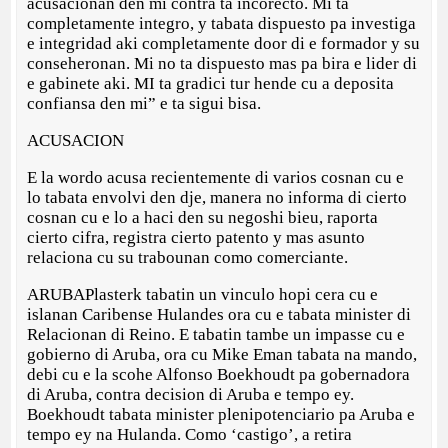
acusacionan den mi contra ta incorecto. Mi ta
completamente integro, y tabata dispuesto pa investiga
e integridad aki completamente door di e formador y su
conseheronan. Mi no ta dispuesto mas pa bira e lider di
e gabinete aki. MI ta gradici tur hende cu a deposita
confiansa den mi” e ta sigui bisa.
ACUSACION
E la wordo acusa recientemente di varios cosnan cu e
lo tabata envolvi den dje, manera no informa di cierto
cosnan cu e lo a haci den su negoshi bieu, raporta
cierto cifra, registra cierto patento y mas asunto
relaciona cu su trabounan como comerciante.
ARUBAPlasterk tabatin un vinculo hopi cera cu e
islanan Caribense Hulandes ora cu e tabata minister di
Relacionan di Reino. E tabatin tambe un impasse cu e
gobierno di Aruba, ora cu Mike Eman tabata na mando,
debi cu e la scohe Alfonso Boekhoudt pa gobernadora
di Aruba, contra decision di Aruba e tempo ey.
Boekhoudt tabata minister plenipotenciario pa Aruba e
tempo ey na Hulanda. Como ‘castigo’, a retira