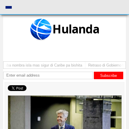
Hulanda
Aruba nombra isla mas sigur di Caribe pa bishita
Retraso di Gobierno ta pon
Subscribe