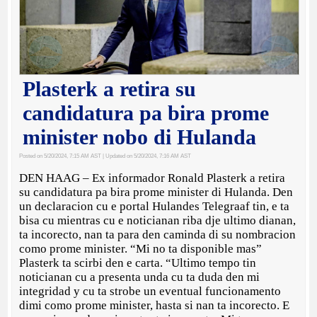
Plasterk a retira su
candidatura pa bira prome
minister nobo di Hulanda
Posted on 5/20/2024, 7:15 AM AST
| Updated on 5/20/2024, 7:16 AM AST
DEN HAAG – Ex informador Ronald Plasterk a retira
su candidatura pa bira prome minister di Hulanda. Den
un declaracion cu e portal Hulandes Telegraaf tin, e ta
bisa cu mientras cu e noticianan riba dje ultimo dianan,
ta incorecto, nan ta para den caminda di su nombracion
como prome minister. “Mi no ta disponible mas”
Plasterk ta scirbi den e carta. “Ultimo tempo tin
noticianan cu a presenta unda cu ta duda den mi
integridad y cu ta strobe un eventual funcionamento
dimi como prome minister, hasta si nan ta incorecto. E