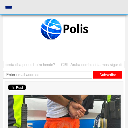
Polis
omenta riba peso di otro hende?
CISI: Aruba nombra isla mas sigur di Carib
Subscribe