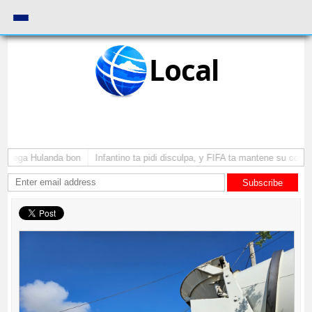
Local
a yega Hulanda bon
Infantino ta pidi disculpa, y FIFA ta mantene su como p
Subscribe