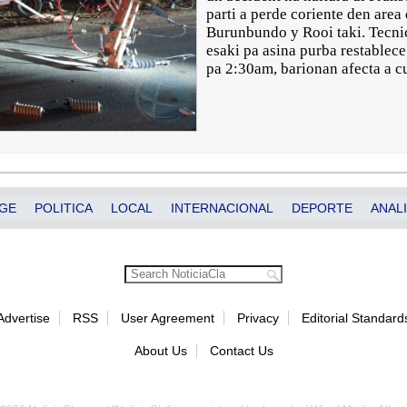
parti a perde coriente den area
Burunbundo y Rooi taki. Tecnic
esaki pa asina purba restablece
pa 2:30am, barionan afecta a c
GE
POLITICA
LOCAL
INTERNACIONAL
DEPORTE
ANALI
Advertise
RSS
User Agreement
Privacy
Editorial Standard
About Us
Contact Us