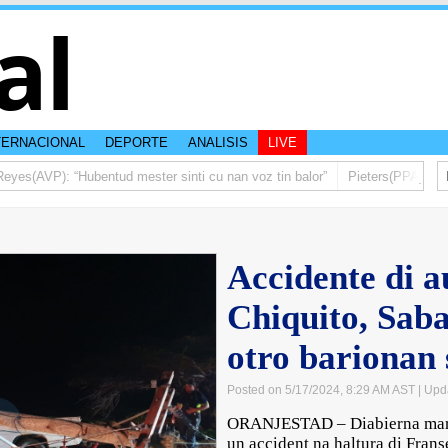
al
TERNACIONAL
DEPORTE
ANALISIS
LIVE
es(AVP): “Hubentud mester sinti cu nan voz tin balor”
Pieters(PPA): Mas 
Accidente di a
Chiquito, Sab
otro barionan 
Posted on 5/17/2024, 8:29 AM AST
| Upd
ORANJESTAD – Diabierna mard
un accident na haltura di Frans