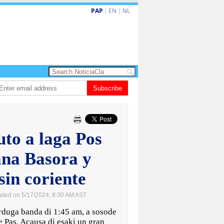
PAP
|
EN
|
NL
di un aña despues, polis ainda sin bodycam
Subscribe
Prestamonan na sector priva 
uto a laga Pos
ana Basora y
sin coriente
ated on 5/17/2024, 8:30 AM AST
uga banda di 1:45 am, a sosode
e Pas. Acausa di esaki un gran