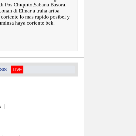
 di Pos Chiquito,Sabana Basora,
onan di Elmar a traha ariba
 coriente lo mas rapido posibel y
uminsa haya coriente bek.
SIS
LIVE
s