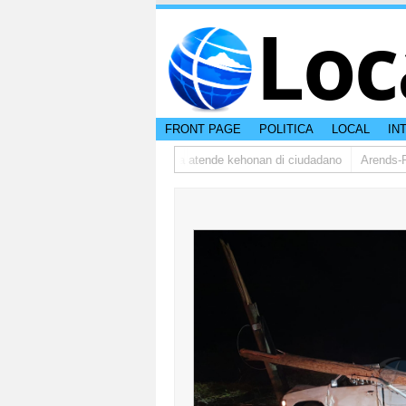
Loc
FRONT PAGE
POLITICA
LOCAL
IN
mbudsman ta bishita barionan pa atende kehonan di ciudadano
Arends-Rey