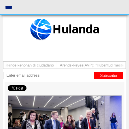
Hulanda
a atende kehonan di ciudadano
Arends-Reyes(AVP): “Hubentud mester sinti
Subscribe