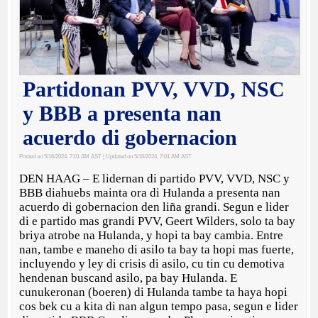
Partidonan PVV, VVD, NSC
y BBB a presenta nan
acuerdo di gobernacion
Posted on 5/16/2024, 7:01 AM AST
| Updated on 5/16/2024, 7:01 AM AST
DEN HAAG – E lidernan di partido PVV, VVD, NSC y
BBB diahuebs mainta ora di Hulanda a presenta nan
acuerdo di gobernacion den liña grandi. Segun e lider
di e partido mas grandi PVV, Geert Wilders, solo ta bay
briya atrobe na Hulanda, y hopi ta bay cambia. Entre
nan, tambe e maneho di asilo ta bay ta hopi mas fuerte,
incluyendo y ley di crisis di asilo, cu tin cu demotiva
hendenan buscand asilo, pa bay Hulanda. E
cunukeronan (boeren) di Hulanda tambe ta haya hopi
cos bek cu a kita di nan algun tempo pasa, segun e lider