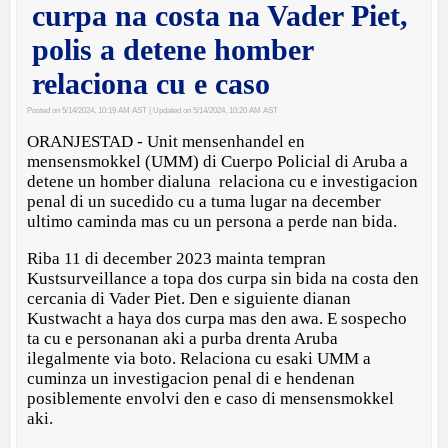
curpa na costa na Vader Piet,
polis a detene homber
relaciona cu e caso
Posted on 5/14/2024, 10:19 AM AST
| Updated on 5/14/2024, 10:20 AM AST
ORANJESTAD - Unit mensenhandel en
mensensmokkel (UMM) di Cuerpo Policial di Aruba a
detene un homber dialuna relaciona cu e investigacion
penal di un sucedido cu a tuma lugar na december
ultimo caminda mas cu un persona a perde nan bida.
Riba 11 di december 2023 mainta tempran
Kustsurveillance a topa dos curpa sin bida na costa den
cercania di Vader Piet. Den e siguiente dianan
Kustwacht a haya dos curpa mas den awa. E sospecho
ta cu e personanan aki a purba drenta Aruba
ilegalmente via boto. Relaciona cu esaki UMM a
cuminza un investigacion penal di e hendenan
posiblemente envolvi den e caso di mensensmokkel
aki.