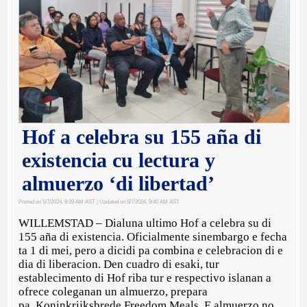
Hof a celebra su 155 aña di
existencia cu lectura y
almuerzo ‘di libertad’
Posted on 5/7/2024, 9:39 AM AST
| Updated on 5/7/2024, 9:40 AM AST
WILLEMSTAD – Dialuna ultimo Hof a celebra su di
155 aña di existencia. Oficialmente sinembargo e fecha
ta 1 di mei, pero a dicidi pa combina e celebracion di e
dia di liberacion. Den cuadro di esaki, tur
establecimento di Hof riba tur e respectivo islanan a
ofrece coleganan un almuerzo, prepara
pa Koninkrijksbrede Freedom Meals. E almuerzo no