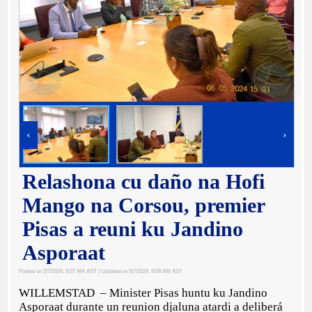
‹
›
Relashona cu daño na Hofi
Mango na Corsou, premier
Pisas a reuni ku Jandino
Asporaat
Posted on 5/7/2024, 9:07 AM AST
| Updated on 5/7/2024, 9:08 AM AST
WILLEMSTAD – Minister Pisas huntu ku Jandino
Asporaat durante un reunion djaluna atardi a deliberá