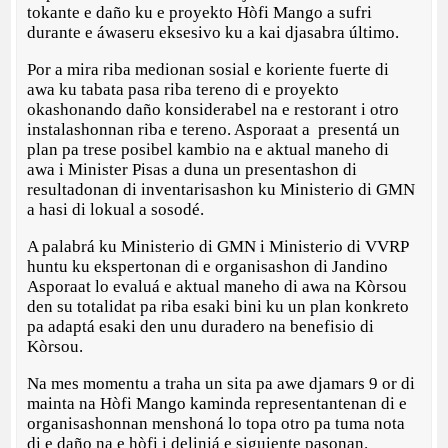
tokante e daño ku e proyekto Hòfi Mango a sufri
durante e áwaseru eksesivo ku a kai djasabra último.
Por a mira riba medionan sosial e koriente fuerte di
awa ku tabata pasa riba tereno di e proyekto
okashonando daño konsiderabel na e restorant i otro
instalashonnan riba e tereno. Asporaat a presentá un
plan pa trese posibel kambio na e aktual maneho di
awa i Minister Pisas a duna un presentashon di
resultadonan di inventarisashon ku Ministerio di GMN
a hasi di lokual a sosodé.
A palabrá ku Ministerio di GMN i Ministerio di VVRP
huntu ku ekspertonan di e organisashon di Jandino
Asporaat lo evaluá e aktual maneho di awa na Kòrsou
den su totalidat pa riba esaki bini ku un plan konkreto
pa adaptá esaki den unu duradero na benefisio di
Kòrsou.
Na mes momentu a traha un sita pa awe djamars 9 or di
mainta na Hòfi Mango kaminda representantenan di e
organisashonnan menshoná lo topa otro pa tuma nota
di e daño na e hòfi i deliniá e siguiente pasonan.