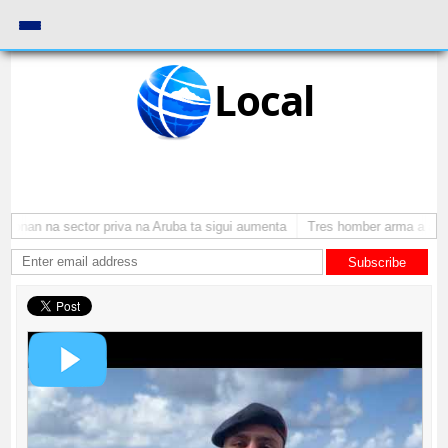
Local
onan na sector priva na Aruba ta sigui aumenta
Tres homber arma a atrac
Subscribe