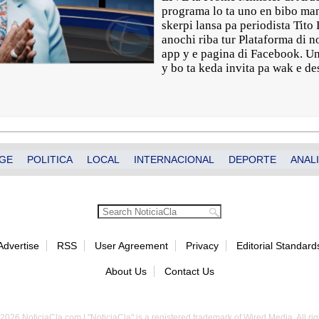
programa lo ta uno en bibo ma
skerpi lansa pa periodista Tito 
anochi riba tur Plataforma di n
app y e pagina di Facebook. Un 
y bo ta keda invita pa wak e d
GE
POLITICA
LOCAL
INTERNACIONAL
DEPORTE
ANALI
Advertise
RSS
User Agreement
Privacy
Editorial Standard
About Us
Contact Us
2026 NoticiaCla.com | "NoticiaCla" is a registered trademark of Wired Media. All rig