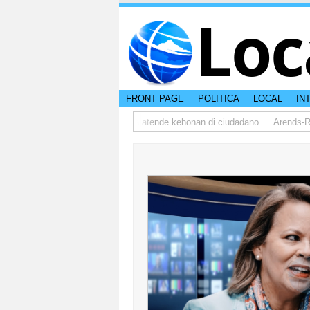
Loc
FRONT PAGE
POLITICA
LOCAL
IN
budsman ta bishita barionan pa atende kehonan di ciudadano
Arends-Reye