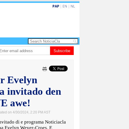
PAP
|
EN
|
NL
i un aña despues, polis ainda sin bodycam
Subscribe
Prestamonan na sector priva n
r Evelyn
a invitado den
VE awe!
ated on 4/30/2024, 2:20 PM AST
itado di e programa Noticiacla
ba Evelyn Wever-Croes. E