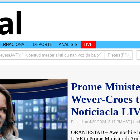
al
TERNACIONAL
DEPORTE
ANALISIS
LIVE
s(AVP): “Hubentud mester sinti cu nan voz tin balor”
Pieters(PPA): Mas d
Prome Ministe
Wever-Croes t
Noticiacla LI
Posted on 4/30/2024, 2:17 PM AST
| Upd
ORANJESTAD – Awe nochi e inv
LIVE ta Prome Minister di Aru