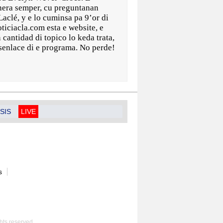
nera semper, cu preguntanan
Laclé, y e lo cuminsa pa 9’or di
oticiacla.com esta e website, e
cantidad di topico lo keda trata,
esenlace di e programa. No perde!
SIS
LIVE
s
hts reserved.