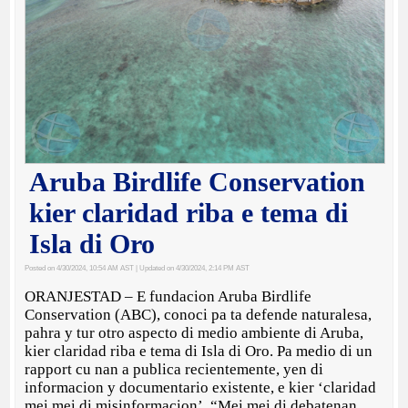
Aruba Birdlife Conservation
kier claridad riba e tema di
Isla di Oro
Posted on 4/30/2024, 10:54 AM AST
| Updated on 4/30/2024, 2:14 PM AST
ORANJESTAD – E fundacion Aruba Birdlife
Conservation (ABC), conoci pa ta defende naturalesa,
pahra y tur otro aspecto di medio ambiente di Aruba,
kier claridad riba e tema di Isla di Oro. Pa medio di un
rapport cu nan a publica recientemente, yen di
informacion y documentario existente, e kier ‘claridad
mei mei di misinformacion’. “Mei mei di debatenan