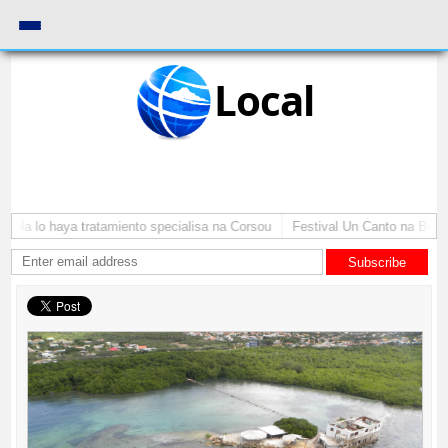
Local
ela lo haya tratamiento specialisa na Corsou
Festival Un Canto na Bernadi
Subscribe