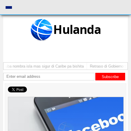
Hulanda
Aruba nombra isla mas sigur di Caribe pa bishita
Retraso di Gobierno ta po
Subscribe