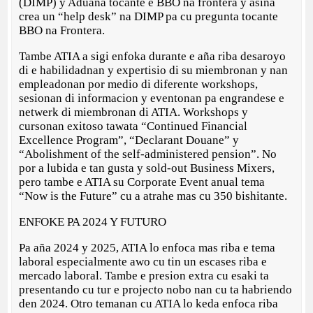
(DIMP) y Aduana tocante e BBO na frontera y asina
crea un “help desk” na DIMP pa cu pregunta tocante
BBO na Frontera.
Tambe ATIA a sigi enfoka durante e aña riba desaroyo
di e habilidadnan y expertisio di su miembronan y nan
empleadonan por medio di diferente workshops,
sesionan di informacion y eventonan pa engrandese e
netwerk di miembronan di ATIA. Workshops y
cursonan exitoso tawata “Continued Financial
Excellence Program”, “Declarant Douane” y
“Abolishment of the self-administered pension”. No
por a lubida e tan gusta y sold-out Business Mixers,
pero tambe e ATIA su Corporate Event anual tema
“Now is the Future” cu a atrahe mas cu 350 bishitante.
ENFOKE PA 2024 Y FUTURO
Pa aña 2024 y 2025, ATIA lo enfoca mas riba e tema
laboral especialmente awo cu tin un escases riba e
mercado laboral. Tambe e presion extra cu esaki ta
presentando cu tur e projecto nobo nan cu ta habriendo
den 2024. Otro temanan cu ATIA lo keda enfoca riba