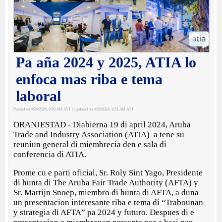
Pa aña 2024 y 2025, ATIA lo
enfoca mas riba e tema
laboral
Posted on 4/24/2024, 9:50 AM AST
| Updated on 4/24/2024, 9:51 AM AST
ORANJESTAD - Diabierna 19 di april 2024, Aruba
Trade and Industry Association (ATIA) a tene su
reuniun general di miembrecia den e sala di
conferencia di ATIA.
Prome cu e parti oficial, Sr. Roly Sint Yago, Presidente
di hunta di The Aruba Fair Trade Authority (AFTA) y
Sr. Martijn Snoep, miembro di hunta di AFTA, a duna
un presentacion interesante riba e tema di “Trabounan
y strategia di AFTA” pa 2024 y futuro. Despues di e