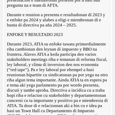
presentacion e miembronan presente por a hasi nan
pregunta na e team di AFTA.
Durante e reunion a presenta e resultadonan di 2023 y
e enfoke pa 2024 y alabes a eligi e miembronan di e
hunta di directiva pa aña 2024 – 2025.
ENFOKE Y RESULTADO 2023
Durante 2023, ATIA su enfoke tawata primordialmente
riba cambionan den leynan di impuesto y BBO na
frontera. Alaves ATIA a keda participa den varios
stakeholders meetings riba e temanan di reforma fiscal,
ley laboral, y clima di inversion den nos economia
(“red tape”). Pa e ley laboral por ehempel a hasi
reunionan bipartite cu sindicatonan pa por yega na otro
riba algun tema importante. Ainda ATIA ta en espera pa
e tema aki yega parlamento pa por wordo presenta,
discuti y tambe aproba. Directiva a incidica cu a traha
hopi riba e relacion cu stakeholder y departamentonan
concerni cu ta importante y positivo pa e miembresia di
ATIA. Ta door di e relacionnan aki a bin cu e idea pa
hasi un Town Hall cu Departamento di Impuesto