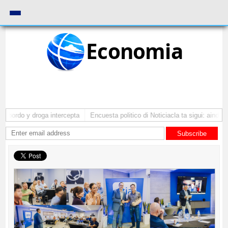
Economia
bordo y droga intercepta
Encuesta politico di Noticiacla ta sigui: ainda ti
Subscribe