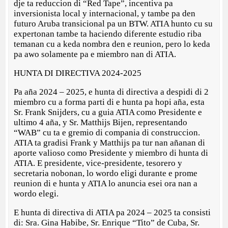
dje ta reduccion di “Red Tape”, incentiva pa
inversionista local y internacional, y tambe pa den
futuro Aruba transicional pa un BTW. ATIA hunto cu su
expertonan tambe ta haciendo diferente estudio riba
temanan cu a keda nombra den e reunion, pero lo keda
pa awo solamente pa e miembro nan di ATIA.
HUNTA DI DIRECTIVA 2024-2025
Pa aña 2024 – 2025, e hunta di directiva a despidi di 2
miembro cu a forma parti di e hunta pa hopi aña, esta
Sr. Frank Snijders, cu a guia ATIA como Presidente e
ultimo 4 aña, y Sr. Matthijs Bijen, representando
“WAB” cu ta e gremio di compania di construccion.
ATIA ta gradisi Frank y Matthijs pa tur nan añanan di
aporte valioso como Presidente y miembro di hunta di
ATIA. E presidente, vice-presidente, tesorero y
secretaria nobonan, lo wordo eligi durante e prome
reunion di e hunta y ATIA lo anuncia esei ora nan a
wordo elegi.
E hunta di directiva di ATIA pa 2024 – 2025 ta consisti
di: Sra. Gina Habibe, Sr. Enrique “Tito” de Cuba, Sr.