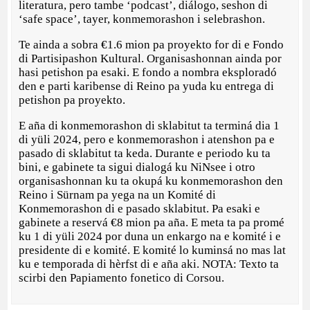
literatura, pero tambe ‘podcast’, diálogo, seshon di
‘safe space’, tayer, konmemorashon i selebrashon.
Te ainda a sobra €1.6 mion pa proyekto for di e Fondo
di Partisipashon Kultural. Organisashonnan ainda por
hasi petishon pa esaki. E fondo a nombra eksploradó
den e parti karibense di Reino pa yuda ku entrega di
petishon pa proyekto.
E aña di konmemorashon di sklabitut ta terminá dia 1
di yüli 2024, pero e konmemorashon i atenshon pa e
pasado di sklabitut ta keda. Durante e periodo ku ta
bini, e gabinete ta sigui dialogá ku NiNsee i otro
organisashonnan ku ta okupá ku konmemorashon den
Reino i Sürnam pa yega na un Komité di
Konmemorashon di e pasado sklabitut. Pa esaki e
gabinete a reservá €8 mion pa aña. E meta ta pa promé
ku 1 di yüli 2024 por duna un enkargo na e komité i e
presidente di e komité. E komité lo kuminsá no mas lat
ku e temporada di hèrfst di e aña aki. NOTA: Texto ta
scirbi den Papiamento fonetico di Corsou.