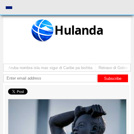
Hulanda
: Aruba nombra isla mas sigur di Caribe pa bishita
Retraso di Gobierno ta 
Subscribe