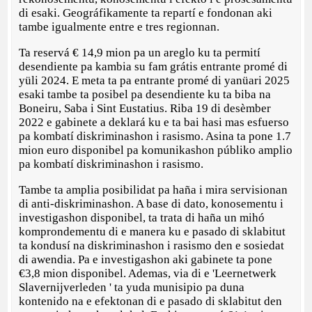
di esaki. Geográfikamente ta repartí e fondonan aki
tambe igualmente entre e tres regionnan.
Ta reservá € 14,9 mion pa un areglo ku ta permití
desendiente pa kambia su fam grátis entrante promé di
yüli 2024. E meta ta pa entrante promé di yanüari 2025
esaki tambe ta posibel pa desendiente ku ta biba na
Boneiru, Saba i Sint Eustatius. Riba 19 di desèmber
2022 e gabinete a deklará ku e ta bai hasi mas esfuerso
pa kombatí diskriminashon i rasismo. Asina ta pone 1.7
mion euro disponibel pa komunikashon públiko amplio
pa kombatí diskriminashon i rasismo.
Tambe ta amplia posibilidat pa haña i mira servisionan
di anti-diskriminashon. A base di dato, konosementu i
investigashon disponibel, ta trata di haña un mihó
komprondementu di e manera ku e pasado di sklabitut
ta kondusí na diskriminashon i rasismo den e sosiedat
di awendia. Pa e investigashon aki gabinete ta pone
€3,8 mion disponibel. Ademas, via di e 'Leernetwerk
Slavernijverleden ' ta yuda munisipio pa duna
kontenido na e efektonan di e pasado di sklabitut den