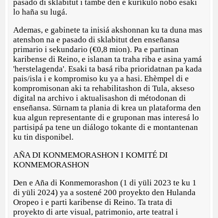
pasado di sklabitut i tambe den e kuríkulo nobo esaki
lo haña su lugá.
Ademas, e gabinete ta inisiá akshonnan ku ta duna mas
atenshon na e pasado di sklabitut den enseñansa
primario i sekundario (€0,8 mion). Pa e partinan
karibense di Reino, e islanan ta traha riba e asina yamá
'herstelagenda'. Esaki ta basá riba prioridatnan pa kada
pais/isla i e kompromiso ku ya a hasi. Ehèmpel di e
kompromisonan aki ta rehabilitashon di Tula, akseso
digital na archivo i aktualisashon di métodonan di
enseñansa. Sürnam ta plania di krea un plataforma den
kua algun representante di e gruponan mas interesá lo
partisipá pa tene un diálogo tokante di e montantenan
ku tin disponibel.
AÑA DI KONMEMORASHON I KOMITÉ DI
KONMEMORASHON
Den e Aña di Konmemorashon (1 di yüli 2023 te ku 1
di yüli 2024) ya a sostené 200 proyekto den Hulanda
Oropeo i e parti karibense di Reino. Ta trata di
proyekto di arte visual, patrimonio, arte teatral i