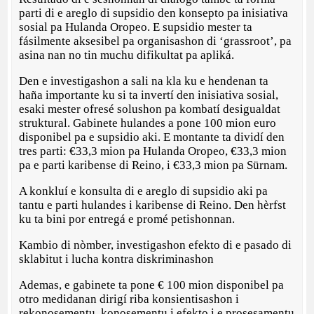
parti di e areglo di supsidio den konsepto pa inisiativa
sosial pa Hulanda Oropeo. E supsidio mester ta
fásilmente aksesibel pa organisashon di ‘grassroot’, pa
asina nan no tin muchu difikultat pa apliká.
Den e investigashon a sali na kla ku e hendenan ta
haña importante ku si ta invertí den inisiativa sosial,
esaki mester ofresé solushon pa kombatí desigualdat
struktural. Gabinete hulandes a pone 100 mion euro
disponibel pa e supsidio aki. E montante ta dividí den
tres parti: €33,3 mion pa Hulanda Oropeo, €33,3 mion
pa e parti karibense di Reino, i €33,3 mion pa Sürnam.
A konkluí e konsulta di e areglo di supsidio aki pa
tantu e parti hulandes i karibense di Reino. Den hèrfst
ku ta bini por entregá e promé petishonnan.
Kambio di nòmber, investigashon efekto di e pasado di
sklabitut i lucha kontra diskriminashon
Ademas, e gabinete ta pone € 100 mion disponibel pa
otro medidanan dirigí riba konsientisashon i
rekonosementu, konosementu i efekto i e prosesamentu