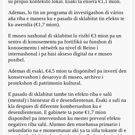
su propio konteksto lokal. Esaki ta enserá €1,1 mion.
Ademas, lo tin un programa di investigashon di vários
aña riba e manera ku e pasado di sklabitut tin efekto te
ku awendia (€1,7 mion).
E museo nashonal di sklabitut lo risibí €3 mion pa un
sentro di konosementu pa fortifiká su funshon di
konosementu i nètwèrk na nivel di Reino i
internashonal i pa hasi akseso digital na e museo
posibel.
Ademas di esaki, €4,5 mion ta disponibel pa invertí den
konservashon i desaroyo di museo, archivo i
protekshon di patrimonio kultural.
E pasado di sklabitut tambe tin efekto riba e salú
(mental) i bienestar di e desendientenan. Esaki a sali na
kla despues di diferente kombersashon ku e
desendientenan. E gabinete ta pone €1,7 mion
disponibel pa intervenshon ku mester prevení efekto
negativo riba salú. Alumno den enseñansa primario i
sekundario na e momentunan aki ya ta siña tokante di e