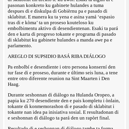
pasonan konkreto ku gabinete hulandes a tuma
despues di e diskulpa di Gobièrnu pa e pasado di
sklabitut. E manera ku ta yena e asina yamá ‘espasio
tras di e kòma’ ta un proseso kouteloso ku
embolbimentu aktivo di desendientenan. Esaki ta pará
den e karta di progreso tokante e programa di pasado
di sklabitut ku gabinete hulandes a manda awe pa e
parlamento.
AREGLO DI SUPSIDIO BASÁ RIBA DIÁLOGO
Pa enbolbí e desendiente i otro persona konserní den
tur fase di e proseso, durante e último seis luna, a tene
entre otro diferente reunion na Sint Maarten i Den
Haag.
Durante seshonnan di diálogo na Hulanda Oropeo, a
papia ku 270 desendiente den e pais kompletu i ònlain,
tokante di konmemorashon di e pasado di sklabitut i
tokante nan idea pa inisiativa sosial. E resultadonan di
e seshonnan di diálogo ta pará den un rapòrt final.
Resultado di e seshonnan di diálogo tambe ta forma