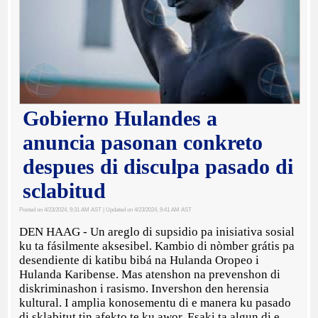
Gobierno Hulandes a
anuncia pasonan conkreto
despues di disculpa pasado di
sclabitud
Posted on 4/23/2024, 9:31 AM AST
| Updated on 4/23/2024, 9:41 AM AST
DEN HAAG - Un areglo di supsidio pa inisiativa sosial
ku ta fásilmente aksesibel. Kambio di nòmber grátis pa
desendiente di katibu bibá na Hulanda Oropeo i
Hulanda Karibense. Mas atenshon na prevenshon di
diskriminashon i rasismo. Invershon den herensia
kultural. I amplia konosementu di e manera ku pasado
di sklabitut tin afekto te ku awor. Esaki ta algun di e