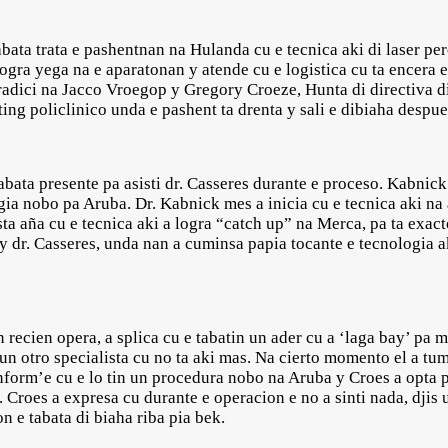
abata trata e pashentnan na Hulanda cu e tecnica aki di laser pe
logra yega na e aparatonan y atende cu e logistica cu ta encera e
radici na Jacco Vroegop y Gregory Croeze, Hunta di directiva di
ing policlinico unda e pashent ta drenta y sali e dibiaha despue
abata presente pa asisti dr. Casseres durante e proceso. Kabnic
gia nobo pa Aruba. Dr. Kabnick mes a inicia cu e tecnica aki na
ta aña cu e tecnica aki a logra “catch up” na Merca, pa ta exac
y dr. Casseres, unda nan a cuminsa papia tocante e tecnologia ak
recien opera, a splica cu e tabatin un ader cu a ‘laga bay’ pa 
n otro specialista cu no ta aki mas. Na cierto momento el a tuma
nform’e cu e lo tin un procedura nobo na Aruba y Croes a opta p
i. Croes a expresa cu durante e operacion e no a sinti nada, djis
on e tabata di biaha riba pia bek.