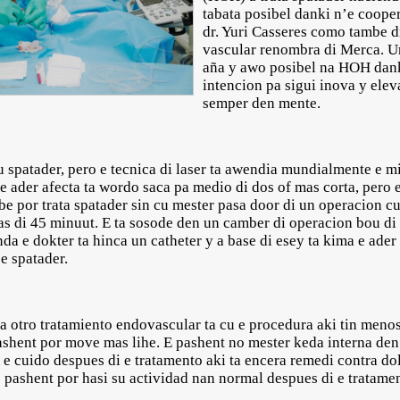
tabata posibel danki n’e coope
dr. Yuri Casseres como tambe d
vascular renombra di Merca. Un
aña y awo posibel na HOH dan
intencion pa sigui inova y elev
semper den mente.
u spatader, pero e tecnica di laser ta awendia mundialmente e 
e ader afecta ta wordo saca pa medio di dos of mas corta, pero 
 por trata spatader sin cu mester pasa door di un operacion cu 
as di 45 minuut. E ta sosode den un camber di operacion bou di a
nda e dokter ta hinca un catheter y a base di esey ta kima e ader
 e spatader.
iba otro tratamiento endovascular ta cu e procedura aki tin meno
ashent por move mas lihe. E pashent no mester keda interna den 
e cuido despues di e tratamento aki ta encera remedi contra dolo
e pashent por hasi su actividad nan normal despues di e tratamen