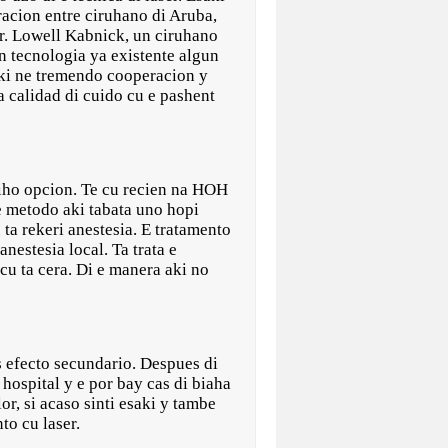
racion entre ciruhano di Aruba,
r. Lowell Kabnick, un ciruhano
 tecnologia ya existente algun
ki ne tremendo cooperacion y
a calidad di cuido cu e pashent
miho opcion. Te cu recien na HOH
e metodo aki tabata uno hopi
ta rekeri anestesia. E tratamento
nestesia local. Ta trata e
 cu ta cera. Di e manera aki no
s efecto secundario. Despues di
hospital y e por bay cas di biaha
r, si acaso sinti esaki y tambe
to cu laser.