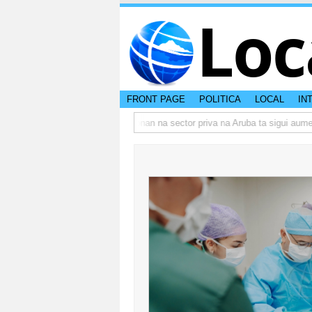
Loc
FRONT PAGE
POLITICA
LOCAL
IN
o actual di Aruba?
Prestamonan na sector priva na Aruba ta sigui aumenta