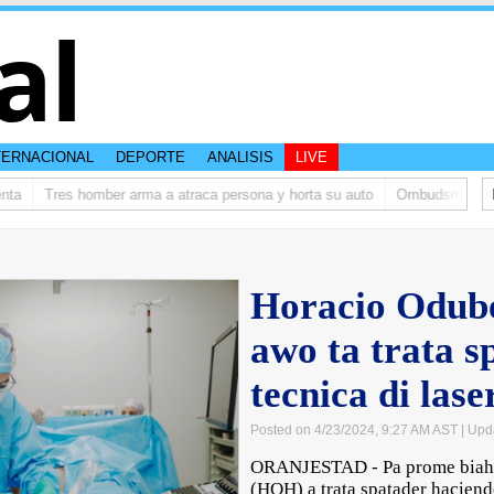
al
TERNACIONAL
DEPORTE
ANALISIS
LIVE
Tres homber arma a atraca persona y horta su auto
Ombudsman ta bish
Horacio Odube
awo ta trata s
tecnica di lase
Posted on 4/23/2024, 9:27 AM AST
| Upd
ORANJESTAD - Pa prome biaha
(HOH) a trata spatader haciendo