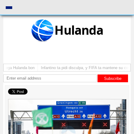
Hulanda
a yega Hulanda bon
Infantino ta pidi disculpa, y FIFA ta mantene su como 
Subscribe