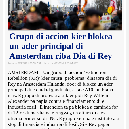
Grupo di accion kier blokea
un ader principal di
Amsterdam riba Dia di Rey
Posted on 4/23/2024, 9:20 AM AST
| Updated on 4/23/2024, 9:20 AM AST
AMSTERDAM – Un grupo di accion ‘Extinction
Rebellion (XR)’ kier causa ‘problema’ diasabra dia di
Rey na Amsterdam Hulanda, door di blokea un ader
principal di e ciudad gandi aki, esta e A10, un biaha
mas. E grupo di protesta aki kier pidi Rey Willem-
Alexander pa papia contra e financiamento di e
industria fosil. E intencion ta pa blokea a caminda for
di 12’or di merdia na e ringweg na altura di e ex
oficina principal di ING. E grupo kier pa e instituto aki
stop di financia e industria di fosil. Si e Rey papia