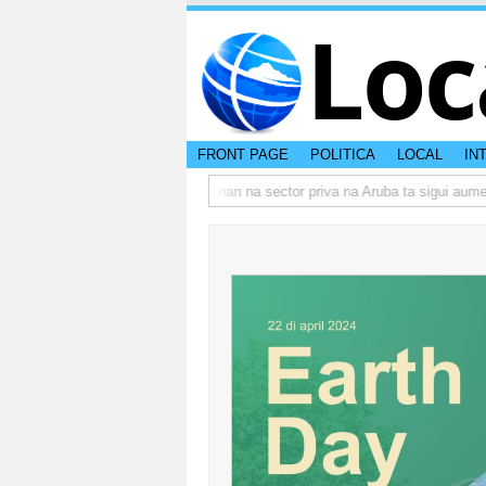
Loc
FRONT PAGE
POLITICA
LOCAL
IN
 actual di Aruba?
Prestamonan na sector priva na Aruba ta sigui aumenta