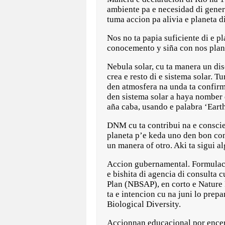
ambiente pa e necesidad di genera
tuma accion pa alivia e planeta 
Nos no ta papia suficiente di e p
conocemento y siña con nos planet
Nebula solar, cu ta manera un dis
crea e resto di e sistema solar. Tu
den atmosfera na unda ta confirma 
den sistema solar a haya nomber 
aña caba, usando e palabra ‘Eart
DNM cu ta contribui na e consci
planeta p’e keda uno den bon co
un manera of otro. Aki ta sigui 
Accion gubernamental. Formulaci
e bishita di agencia di consulta
Plan (NBSAP), en corto e Nature 
ta e intencion cu na juni lo pre
Biological Diversity.
Accionnan educacional por encer