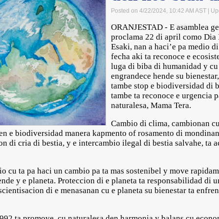
Posted on 4/22/2024, 10:42 AM AST
| Up
ORANJESTAD - E asamblea gen
proclama 22 di april como Dia 
Esaki, nan a haci’e pa medio di
fecha aki ta reconoce e ecosist
luga di biba di humanidad y cu
engrandece hende su bienestar,
tambe stop e biodiversidad di
tambe ta reconoce e urgencia p
naturalesa, Mama Tera.
Cambio di clima, cambionan cu
den e biodiversidad manera kapmento of rosamento di mondinan,
n di cria di bestia, y e intercambio ilegal di bestia salvahe, ta 
io cu ta pa haci un cambio pa ta mas sostenibel y move rapida
nde y e planeta. Proteccion di e planeta ta responsabilidad di un 
cientisacion di e menasanan cu e planeta su bienestar ta enfrent
1992 ta promove, cu naturalesa den harmonia y balans cu econom