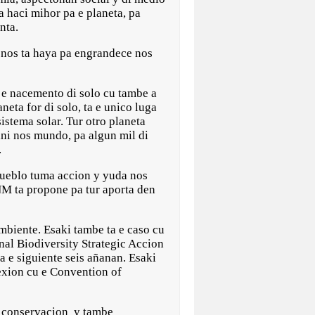
a haci mihor pa e planeta, pa
nta.
u nos ta haya pa engrandece nos
i e nacemento di solo cu tambe a
aneta for di solo, ta e unico luga
sistema solar. Tur otro planeta
ini nos mundo, pa algun mil di
.
pueblo tuma accion y yuda nos
NM ta propone pa tur aporta den
biente. Esaki tambe ta e caso cu
nal Biodiversity Strategic Accion
 e siguiente seis añanan. Esaki
exion cu e Convention of
i conservacion y tambe