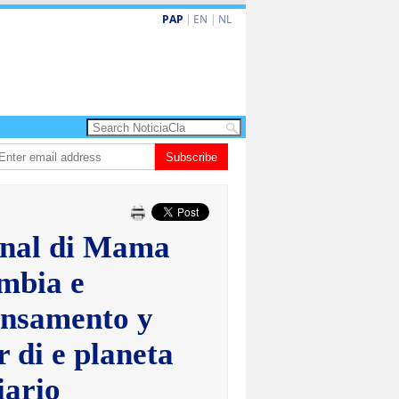
PAP
|
EN
|
NL
ta barionan pa atende kehonan di ciudadano
Subscribe
Gobierno ta amplia ayudo fi
onal di Mama
mbia e
ensamento y
r di e planeta
iario