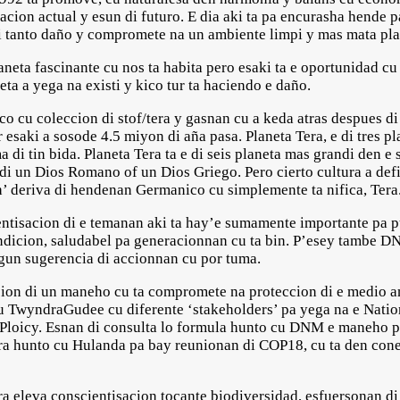
cion actual y esun di futuro. E dia aki ta pa encurasha hende p
di tanto daño y compromete na un ambiente limpi y mas mata pla
laneta fascinante cu nos ta habita pero esaki ta e oportunidad c
a a yega na existi y kico tur ta haciendo e daño.
co cu coleccion di stof/tera y gasnan cu a keda atras despues d
r esaki a sosode 4.5 miyon di aña pasa. Planeta Tera, e di tres pl
di tin bida. Planeta Tera ta e di seis planeta mas grandi den e 
di un Dios Romano of un Dios Griego. Pero cierto cultura a def
h’ deriva di hendenan Germanico cu simplemente ta nifica, Tera
entisacion di e temanan aki ta hay’e sumamente importante pa 
ndicion, saludabel pa generacionnan cu ta bin. P’esey tambe D
algun sugerencia di accionnan cu por tuma.
on di un maneho cu ta compromete na proteccion di e medio am
 cu TwyndraGudee cu diferente ‘stakeholders’ pa yega na e Natio
Ploicy. Esnan di consulta lo formula hunto cu DNM e maneho pa
para hunto cu Hulanda pa bay reunionan di COP18, cu ta den con
a eleva conscientisacion tocante biodiversidad, esfuersonan d