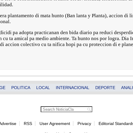
ilidad.
a plantamento di mata hunto (Ban lanta y Planta), accion di l
ional.
 dicidi pa adopta practicanan den bida diario pa reduci desperd
 cu ta amical pa medio ambiente. Ta hunto nos por logra. Dia I
di accion colectivo cu ta nifica hopi pa cu proteccion di e plane
GE
POLITICA
LOCAL
INTERNACIONAL
DEPORTE
ANALI
Advertise
RSS
User Agreement
Privacy
Editorial Standard