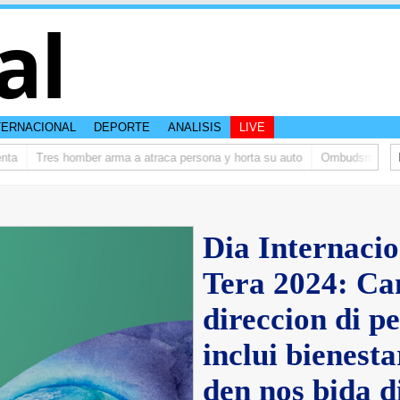
al
TERNACIONAL
DEPORTE
ANALISIS
LIVE
Tres homber arma a atraca persona y horta su auto
Ombudsman ta bishi
Dia Internaci
Tera 2024: Ca
direccion di p
inclui bienesta
den nos bida d