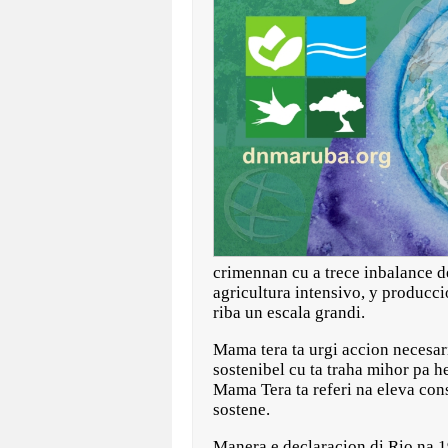
crimennan cu a trece inbalance 
agricultura intensivo, y produccio
riba un escala grandi.
Mama tera ta urgi accion necesar
sostenibel cu ta traha mihor pa he
Mama Tera ta referi na eleva cons
sostene.
Manera e declaracion di Rio na 