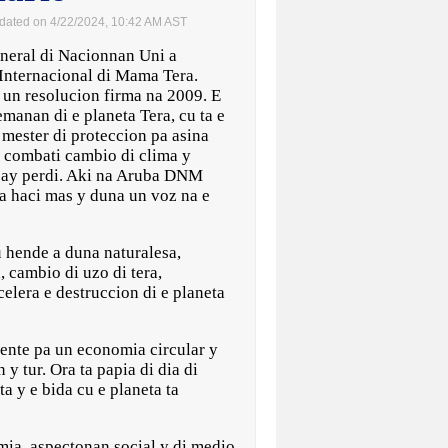
dated on 4/22/2024, 10:42 AM AST
eral di Nacionnan Uni a
Internacional di Mama Tera.
 un resolucion firma na 2009. E
emanan di e planeta Tera, cu ta e
 mester di proteccion pa asina
 combati cambio di clima y
 bay perdi. Aki na Aruba DNM
a haci mas y duna un voz na e
 hende a duna naturalesa,
 cambio di uzo di tera,
acelera e destruccion di e planeta
mente pa un economia circular y
y tur. Ora ta papia di dia di
a y e bida cu e planeta ta
ia, aspectonan social y di medio