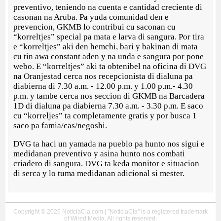
preventivo, teniendo na cuenta e cantidad creciente di
casonan na Aruba. Pa yuda comunidad den e
prevencion, GKMB lo contribui cu saconan cu
“korreltjes” special pa mata e larva di sangura. Por tira
e “korreltjes” aki den hemchi, bari y bakinan di mata
cu tin awa constant aden y na unda e sangura por pone
webo. E “korreltjes” aki ta obtenibel na oficina di DVG
na Oranjestad cerca nos recepcionista di dialuna pa
diabierna di 7.30 a.m. - 12.00 p.m. y 1.00 p.m.- 4.30
p.m. y tambe cerca nos seccion di GKMB na Barcadera
1D di dialuna pa diabierna 7.30 a.m. - 3.30 p.m. E saco
cu “korreljes” ta completamente gratis y por busca 1
saco pa famia/cas/negoshi.
DVG ta haci un yamada na pueblo pa hunto nos sigui e
medidanan preventivo y asina hunto nos combati
criadero di sangura. DVG ta keda monitor e situacion
di serca y lo tuma medidanan adicional si mester.
Copyright © 2026 NoticiaCla.com | "NoticiaCla" is a registered trademark
of Wired Media. All rights reserved.