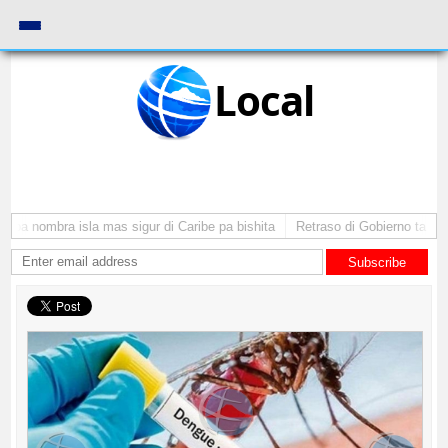
Local
uba nombra isla mas sigur di Caribe pa bishita
Retraso di Gobierno ta pone
Subscribe