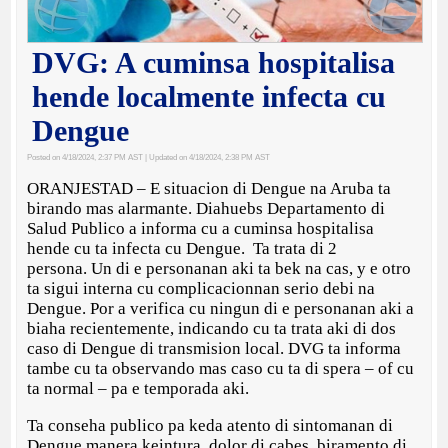
DVG: A cuminsa hospitalisa
hende localmente infecta cu
Dengue
Posted on 4/18/2024, 2:37 PM AST
| Updated on 4/18/2024, 2:38 PM AST
ORANJESTAD – E situacion di Dengue na Aruba ta
birando mas alarmante. Diahuebs Departamento di
Salud Publico a informa cu a cuminsa hospitalisa
hende cu ta infecta cu Dengue. Ta trata di 2
persona. Un di e personanan aki ta bek na cas, y e otro
ta sigui interna cu complicacionnan serio debi na
Dengue. Por a verifica cu ningun di e personanan aki a
biaha recientemente, indicando cu ta trata aki di dos
caso di Dengue di transmision local. DVG ta informa
tambe cu ta observando mas caso cu ta di spera – of cu
ta normal – pa e temporada aki.
Ta conseha publico pa keda atento di sintomanan di
Dengue manera keintura, dolor di cabes, biramento di