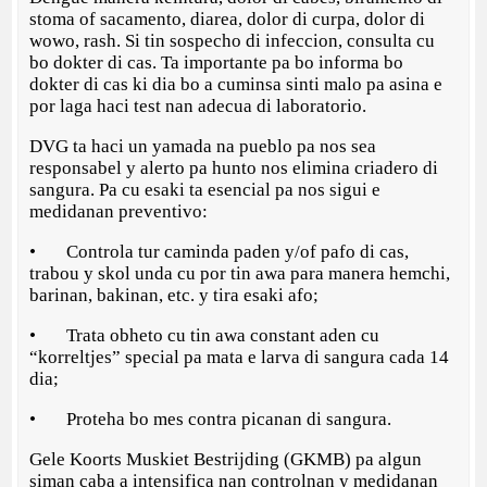
stoma of sacamento, diarea, dolor di curpa, dolor di
wowo, rash. Si tin sospecho di infeccion, consulta cu
bo dokter di cas. Ta importante pa bo informa bo
dokter di cas ki dia bo a cuminsa sinti malo pa asina e
por laga haci test nan adecua di laboratorio.
DVG ta haci un yamada na pueblo pa nos sea
responsabel y alerto pa hunto nos elimina criadero di
sangura. Pa cu esaki ta esencial pa nos sigui e
medidanan preventivo:
• Controla tur caminda paden y/of pafo di cas,
trabou y skol unda cu por tin awa para manera hemchi,
barinan, bakinan, etc. y tira esaki afo;
• Trata obheto cu tin awa constant aden cu
“korreltjes” special pa mata e larva di sangura cada 14
dia;
• Proteha bo mes contra picanan di sangura.
Gele Koorts Muskiet Bestrijding (GKMB) pa algun
siman caba a intensifica nan controlnan y medidanan