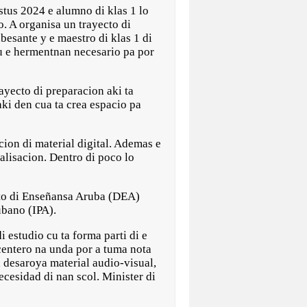
us 2024 e alumno di klas 1 lo
o. A organisa un trayecto di
besante y e maestro di klas 1 di
u e hermentnan necesario pa por
ayecto di preparacion aki ta
ki den cua ta crea espacio pa
acion di material digital. Ademas e
alisacion. Dentro di poco lo
ento di Enseñansa Aruba (DEA)
bano (IPA).
 estudio cu ta forma parti di e
centero na unda por a tuma nota
 desaroya material audio-visual,
ecesidad di nan scol. Minister di