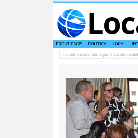
Loc
FRONT PAGE
POLITICA
LOCAL
IN
peso di otro hende?
CISI: Aruba nombra isla mas sigur di Caribe pa bishita