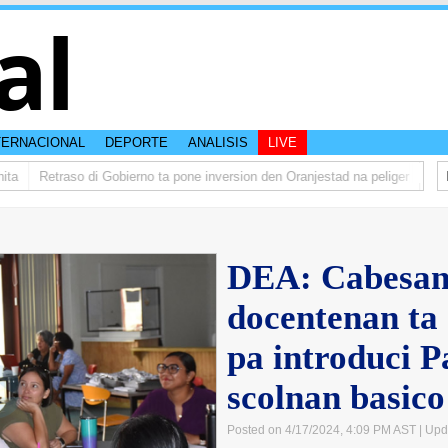
al
TERNACIONAL
DEPORTE
ANALISIS
LIVE
Retraso di Gobierno ta pone inversion den Oranjestad na peliger
Abelar
DEA: Cabesan
docentenan ta 
pa introduci 
scolnan basico
Posted on 4/17/2024, 4:09 PM AST
| Upd