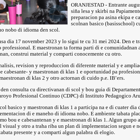
ORANJESTAD - Entrante august
siña lesa y skirbi na Papiament
preparacion pa asina ekipa e ca
scolnan basico (basisschool) c
ho nobo di idioma den scol.
nsa dia 17 november 2023 y lo sigui te cu 31 mei 2024. Den e tr
professional. E maestronan ta forma parti di e comunidadnan a
anan, construi material y comparti conocemente cu otro.
nalisis, revision y reproduccion di diferente material y e ampli
 e cabesante- y maestronan di klas 1 e oportunidad pa profesion
maestronan di klas 2 y otro actornan di cuido p.e. IB’ers.
r den consulta cu directivanan di scol y bou guia di Departam
royo Profesional Continuo (CDPC) di Instituto Pedagogico Aru
l basico y maestronan di klas 1 a participa na e di cuater dia di
lementacion di e maneho di idioma nobo. E ambiente tabata pla
mo bou e cabesantenan y e maestronan di klas 1. Algun grupo a
al visual y otro a traha riba un plan di implementacion segun e n
abata presente y a comparti algun palabra di elogio.