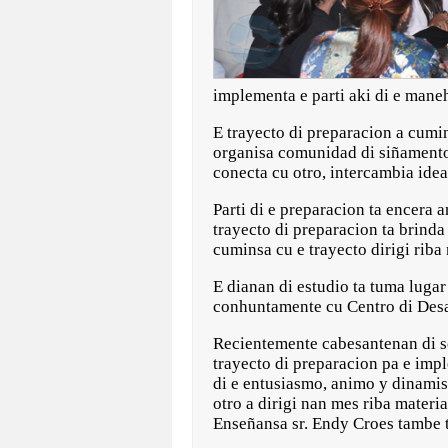
implementa e parti aki di e mane
E trayecto di preparacion a cumi
organisa comunidad di siñamento 
conecta cu otro, intercambia ide
Parti di e preparacion ta encera a
trayecto di preparacion ta brinda
cuminsa cu e trayecto dirigi riba 
E dianan di estudio ta tuma luga
conhuntamente cu Centro di Desa
Recientemente cabesantenan di sco
trayecto di preparacion pa e imp
di e entusiasmo, animo y dinamis
otro a dirigi nan mes riba materi
Enseñansa sr. Endy Croes tambe t