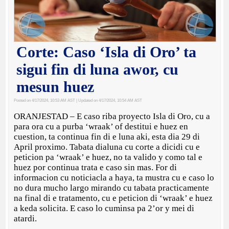
Corte: Caso ‘Isla di Oro’ ta
sigui fin di luna awor, cu
mesun huez
Posted on 4/17/2024, 10:53 AM AST
| Updated on 4/17/2024, 10:54 AM AST
ORANJESTAD – E caso riba proyecto Isla di Oro, cu a
para ora cu a purba ‘wraak’ of destitui e huez en
cuestion, ta continua fin di e luna aki, esta dia 29 di
April proximo. Tabata dialuna cu corte a dicidi cu e
peticion pa ‘wraak’ e huez, no ta valido y como tal e
huez por continua trata e caso sin mas. For di
informacion cu noticiacla a haya, ta mustra cu e caso lo
no dura mucho largo mirando cu tabata practicamente
na final di e tratamento, cu e peticion di ‘wraak’ e huez
a keda solicita. E caso lo cuminsa pa 2’or y mei di
atardi.