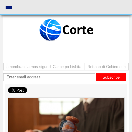
Corte
ba nombra isla mas sigur di Caribe pa bishita
Retraso di Gobierno ta pone 
Subscribe