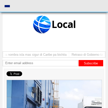
Local
ba nombra isla mas sigur di Caribe pa bishita
Retraso di Gobierno ta pone 
Subscribe