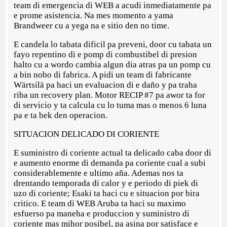
team di emergencia di WEB a acudi inmediatamente pa
e prome asistencia. Na mes momento a yama
Brandweer cu a yega na e sitio den no time.
E candela lo tabata dificil pa preveni, door cu tabata un
fayo repentino di e pomp di combustibel di presion
halto cu a wordo cambia algun dia atras pa un pomp cu
a bin nobo di fabrica. A pidi un team di fabricante
Wärtsilä pa haci un evaluacion di e daño y pa traha
riba un recovery plan. Motor RECIP #7 pa awor ta for
di servicio y ta calcula cu lo tuma mas o menos 6 luna
pa e ta bek den operacion.
SITUACION DELICADO DI CORIENTE
E suministro di coriente actual ta delicado caba door di
e aumento enorme di demanda pa coriente cual a subi
considerablemente e ultimo aña. Ademas nos ta
drentando temporada di calor y e periodo di piek di
uzo di coriente; Esaki ta haci cu e situacion por bira
critico. E team di WEB Aruba ta haci su maximo
esfuerso pa maneha e produccion y suministro di
coriente mas mihor posibel, pa asina por satisface e