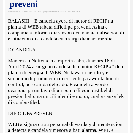
preveni
Posted on 4/17/2024, 9:31 AM AST
| Updated on 4/17/2024, 9:48 AM AST
BALASHI – E candela ayera di motor di RECIP na
planta di WEB tabata dificil pa preveni. Asina e
compania a informa diaranson den nan actualisacion di
e situacion di e candela cu a surgi diamars merdia.
E CANDELA
Manera cu Noticiacla a raporta caba, diamars 16 di
April 2024 a surgi un candela den motor RECIP #7 den
planta di energia di WEB. No tawatin herido y e
situacion di produccion di coriente pa awor ta bou di
control, pero ainda delicado. E candela a wordo
ocasiona pa un fayo di un pomp di combustibel di
presion halto na un cilinder di e motor, cual a causa lek
di combustibel.
DIFICIL PA PREVENI
WEB a sigura cu su personal di warda y di mantencion
a detecta e candela y mesora a bati alarma. WET, e