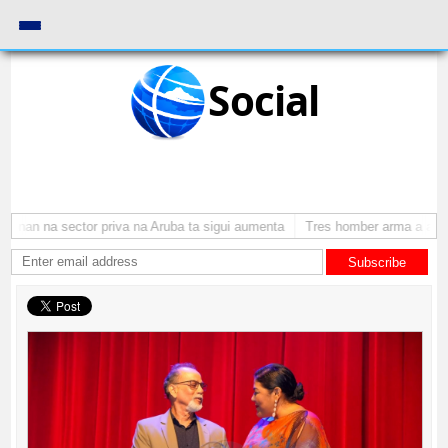
Social
onan na sector priva na Aruba ta sigui aumenta
Tres homber arma a atraca
Subscribe