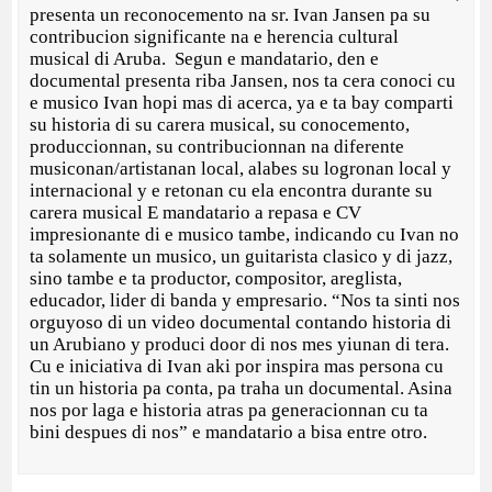
presenta un reconocemento na sr. Ivan Jansen pa su
contribucion significante na e herencia cultural
musical di Aruba. Segun e mandatario, den e
documental presenta riba Jansen, nos ta cera conoci cu
e musico Ivan hopi mas di acerca, ya e ta bay comparti
su historia di su carera musical, su conocemento,
produccionnan, su contribucionnan na diferente
musiconan/artistanan local, alabes su logronan local y
internacional y e retonan cu ela encontra durante su
carera musical E mandatario a repasa e CV
impresionante di e musico tambe, indicando cu Ivan no
ta solamente un musico, un guitarista clasico y di jazz,
sino tambe e ta productor, compositor, areglista,
educador, lider di banda y empresario. “Nos ta sinti nos
orguyoso di un video documental contando historia di
un Arubiano y produci door di nos mes yiunan di tera.
Cu e iniciativa di Ivan aki por inspira mas persona cu
tin un historia pa conta, pa traha un documental. Asina
nos por laga e historia atras pa generacionnan cu ta
bini despues di nos” e mandatario a bisa entre otro.