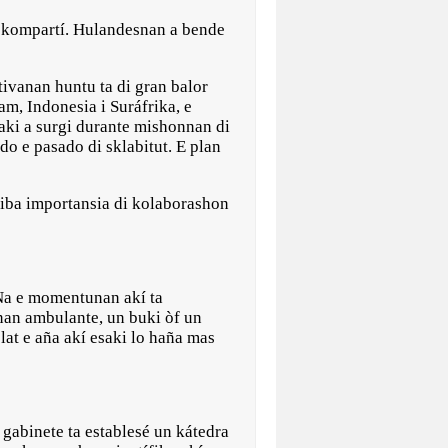
t kompartí. Hulandesnan a bende
tivanan huntu ta di gran balor
m, Indonesia i Suráfrika, e
saki a surgi durante mishonnan di
do e pasado di sklabitut. E plan
riba importansia di kolaborashon
 Na e momentunan akí ta
nnan ambulante, un buki òf un
lat e aña akí esaki lo haña mas
gabinete ta establesé un kátedra