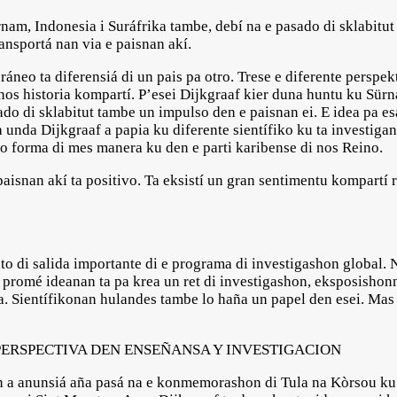
nam, Indonesia i Suráfrika tambe, debí na e pasado di sklabitu
ransportá nan via e paisnan akí.
áneo ta diferensiá di un pais pa otro. Trese e diferente perspek
s historia kompartí. P’esei Dijkgraaf kier duna huntu ku Sürna
ado di sklabitut tambe un impulso den e paisnan ei. E idea pa e
unda Dijkgraaf a papia ku diferente sientífiko ku ta investigan
ko forma di mes manera ku den e parti karibense di nos Reino.
snan akí ta positivo. Ta eksistí un gran sentimentu kompartí 
o di salida importante di e programa di investigashon global.
 E promé ideanan ta pa krea un ret di investigashon, eksposisho
a. Sientífikonan hulandes tambe lo haña un papel den esei. Mas 
 PERSPECTIVA DEN ENSEÑANSA Y INVESTIGACION
n a anunsiá aña pasá na e konmemorashon di Tula na Kòrsou ku 