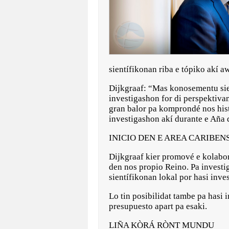
sientífikonan riba e tópiko akí 
Dijkgraaf: “Mas konosementu sient
investigashon for di perspektiva
gran balor pa komprondé nos hist
investigashon akí durante e Aña
INICIO DEN E AREA CARIBEN
Dijkgraaf kier promové e kolabo
den nos propio Reino. Pa investi
sientífikonan lokal por hasi inve
Lo tin posibilidat tambe pa hasi 
presupuesto apart pa esaki.
LIÑA KÒRÁ RÒNT MUNDU