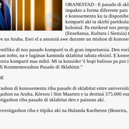
ORANESTAD - E pasado di sklab
impakto a forma diferente pai
e konosementu ku ta disponibel
kompartí akí ta skirbí partikul
kolonial. Pa enrikesé nos persp
(Enseñansa, Kultura i Siensia) 
awe na Aruba. Esei el a anunsiá awe durante un mishon di kono
ífiko di nos pasado kompartí ta di gran importansia. Den esei t
nan nobo, na e lugánan kaminda sklabitut tabata eksistí. E kono
oria kompartí mas mihó. Mi ta konsider’é hopi balioso pa por i
 di Konmemorashon Pasado di Sklabitut.”
SE
rashon di konosementu riba pasado di sklabitut entre universi
gashon na Aruba, Kòrsou i Sint Maarten e ta destiná 375.000 eu
stigashon riba pasado di sklabitut den e paisnan akí.
investigashon riba e tópiko akí na Hulanda Karibense (Boneiru, S