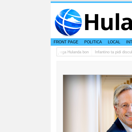
Hul
FRONT PAGE
POLITICA
LOCAL
IN
po di studiantenan di Aruba a yega Hulanda bon
Infantino ta pidi disculpa