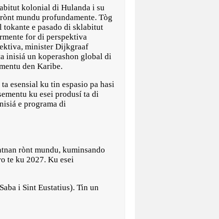
itut kolonial di Hulanda i su
s rònt mundu profundamente. Tòg
 tokante e pasado di sklabitut
armente for di perspektiva
ektiva, minister Dijkgraaf
ta inisiá un koperashon global di
sementu den Karibe.
a esensial ku tin espasio pa hasi
sementu ku esei produsí ta di
nisiá e programa di
datnan rònt mundu, kuminsando
ro te ku 2027. Ku esei
aba i Sint Eustatius). Tin un