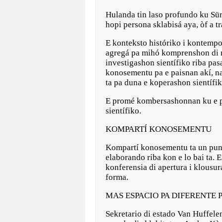
Hulanda tin laso profundo ku Sür
hopi persona sklabisá aya, òf a t
E konteksto históriko i kontempor
agregá pa mihó komprenshon di no
investigashon sientífiko riba pas
konosementu pa e paisnan akí, na 
ta pa duna e koperashon sientífi
E promé kombersashonnan ku e pai
sientífiko.
KOMPARTÍ KONOSEMENTU
Kompartí konosementu ta un punt
elaborando riba kon e lo bai ta.
konferensia di apertura i klousur
forma.
MAS ESPACIO PA DIFERENTE
Sekretario di estado Van Huffele