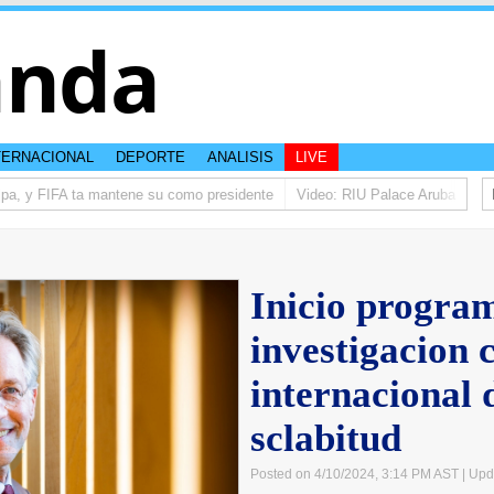
anda
TERNACIONAL
DEPORTE
ANALISIS
LIVE
, y FIFA ta mantene su como presidente
Video: RIU Palace Aruba ta eleva 
Inicio progra
investigacion c
internacional 
sclabitud
Posted on 4/10/2024, 3:14 PM AST
| Upd