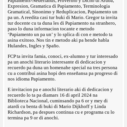
Papiaments-Nederlands, Proverbio y Dicho di Aruba,
Expresion, Gramatica di Papiamento, Terminologia
Gramatical, Sinonimo y Reduplicacion, Papiamento un
pa un. A reedita casi tur buki di Mario. Gregor ta invita
tur docente cu ta duna les di Papiamento na stranhero,
paso lo duna informacion tocante e metodo
‘Papiamento un pa un’ y lo splica di con e metodo ta
asina exitoso. Nos tin e metodo aki pa hende habla
Hulandes, Ingles y Spaño.
FCP ta invita famia, conoci, ex-alumno y tur interesado
pa un anochi literario interesante di dedicacion y
recuerdo pa duna un homenahe special na tres persona
cu a contribui asina hopi den enseñansa pa progreso di
nos idioma Papiamento.
E invitacion pa e anochi literario aki di dedicacion y
recuerdo lo ta pa diamars 16 di april 2024 na
Biblioteca Nacional, cuminsando pa 6 or y mey di
atardi cu benta di buki di Mario Dijkhoff y Linda
Richardson, pa despues continua cu e programa cu lo
termina pa 9 or di anochi.