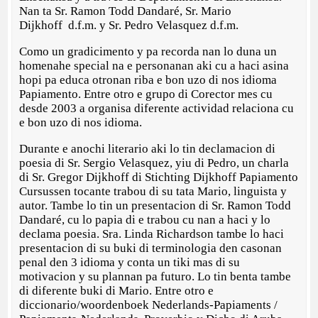
Nan ta Sr. Ramon Todd Dandaré, Sr. Mario
Dijkhoff d.f.m. y Sr. Pedro Velasquez d.f.m.
Como un gradicimento y pa recorda nan lo duna un
homenahe special na e personanan aki cu a haci asina
hopi pa educa otronan riba e bon uzo di nos idioma
Papiamento. Entre otro e grupo di Corector mes cu
desde 2003 a organisa diferente actividad relaciona cu
e bon uzo di nos idioma.
Durante e anochi literario aki lo tin declamacion di
poesia di Sr. Sergio Velasquez, yiu di Pedro, un charla
di Sr. Gregor Dijkhoff di Stichting Dijkhoff Papiamento
Cursussen tocante trabou di su tata Mario, linguista y
autor. Tambe lo tin un presentacion di Sr. Ramon Todd
Dandaré, cu lo papia di e trabou cu nan a haci y lo
declama poesia. Sra. Linda Richardson tambe lo haci
presentacion di su buki di terminologia den casonan
penal den 3 idioma y conta un tiki mas di su
motivacion y su plannan pa futuro. Lo tin benta tambe
di diferente buki di Mario. Entre otro e
diccionario/woordenboek Nederlands-Papiaments /