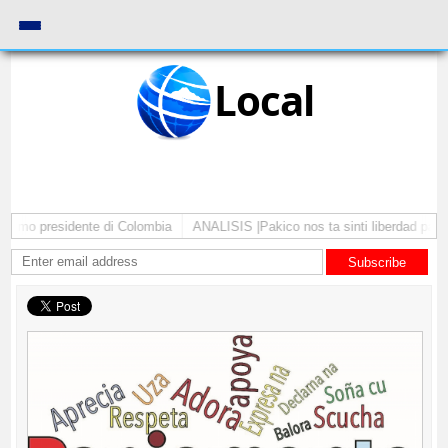
Local
como presidente di Colombia
ANALISIS |Pakico nos ta sinti liberdad pa com
Subscribe