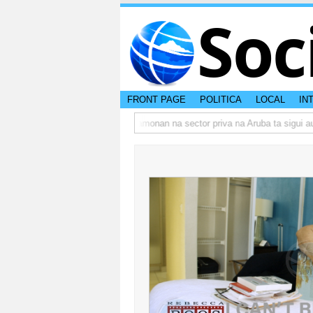
Soc
FRONT PAGE
POLITICA
LOCAL
IN
rumbo actual di Aruba?
Prestamonan na sector priva na Aruba ta sigui aum