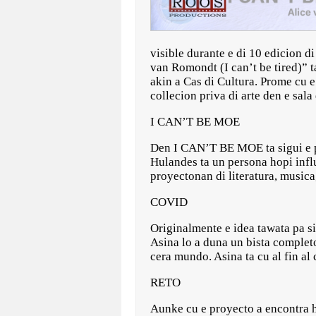
visible durante e di 10 edicion d
van Romondt (I can’t be tired)” t
akin a Cas di Cultura. Prome cu e
collecion priva di arte den e sala
I CAN’T BE MOE
Den I CAN’T BE MOE ta sigui e p
Hulandes ta un persona hopi influ
proyectonan di literatura, musica,
COVID
Originalmente e idea tawata pa si
Asina lo a duna un bista complet
cera mundo. Asina ta cu al fin al
RETO
Aunke cu e proyecto a encontra h