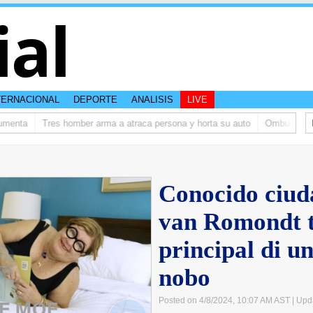
ial
TERNACIONAL
DEPORTE
ANALISIS
LIVE
enta
Tres homber arma a atraca persona y horta su auto
Ombudsman ta b
Conocido ciud
van Romondt t
principal di u
nobo
Posted on 4/8/2024, 10:07 AM AST
| Upd