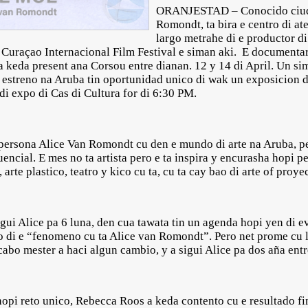
ORANJESTAD – Conocido ciuda
Romondt, ta bira e centro di a
largo metrahe di e productor d
i Curaçao Internacional Film Festival e siman aki. E documentari
a keda present ana Corsou entre dianan. 12 y 14 di April. Un sim
 estreno na Aruba tin oportunidad unico di wak un exposicion d
 di expo di Cas di Cultura for di 6:30 PM.
ersona Alice Van Romondt cu den e mundo di arte na Aruba, p
encial. E mes no ta artista pero e ta inspira y encurasha hopi 
 arte plastico, teatro y kico cu ta, cu ta cay bao di arte of proye
gui Alice pa 6 luna, den cua tawata tin un agenda hopi yen di e
o di e “fenomeno cu ta Alice van Romondt”. Pero net prome cu 
 cabo mester a haci algun cambio, y a sigui Alice pa dos aña en
opi reto unico, Rebecca Roos a keda contento cu e resultado fi