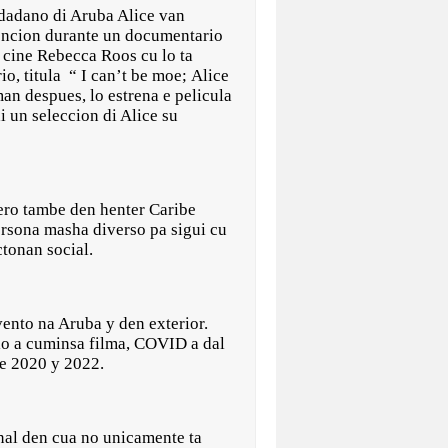
dano di Aruba Alice van
tencion durante un documentario
i cine Rebecca Roos cu lo ta
o, titula “ I can’t be moe; Alice
an despues, lo estrena e pelicula
i un seleccion di Alice su
ero tambe den henter Caribe
persona masha diverso pa sigui cu
ctonan social.
vento na Aruba y den exterior.
lo a cuminsa filma, COVID a dal
tre 2020 y 2022.
nal den cua no unicamente ta