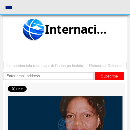
Internacional
 Aruba nombra isla mas sigur di Caribe pa bishita
Retraso di Gobierno ta po
Subscribe