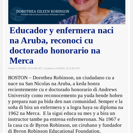
Educador y enfermera naci
na Aruba, reconoci cu
doctorado honorario na
Merca
Posted on 4/4/2024, 10:14 AM AST
| Updated on 4/4/2024, 10:14 AM AST
BOSTON – Dorothea Robinson, un ciudadano cu a
nace na San Nicolas na Aruba, a keda honra
recientemente cu e doctorado honorario di Andrews
University como reconocemento pa yuda hende hoben
y prepara nan pa bida den nan comunidad. Semper e la
soña di bira un enfermera y a logra haya su diploma na
1962 na Merca. E la sigui educa su mes y a bira un
instructor tambe pa entrena enfermeronan. Na 1967 e
la casa cu dr Byron Robinson, un ciruhano y fundador
di Byron Robinson Educational Foundation,