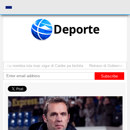
Deporte
Aruba nombra isla mas sigur di Caribe pa bishita
Retraso di Gobierno ta po
Subscribe