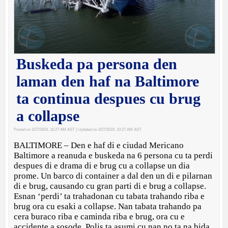
Buskeda pa persona den
laman den haf na Baltimore
ta continua despues cu brug
a collapse
Posted on 3/27/2024, 10:27 AM AST
| Updated on 3/27/2024, 10:27 AM AST
BALTIMORE – Den e haf di e ciudad Mericano
Baltimore a reanuda e buskeda na 6 persona cu ta perdi
despues di e drama di e brug cu a collapse un dia
prome. Un barco di container a dal den un di e pilarnan
di e brug, causando cu gran parti di e brug a collapse.
Esnan ‘perdi’ ta trahadonan cu tabata trahando riba e
brug ora cu esaki a collapse. Nan tabata trahando pa
cera buraco riba e caminda riba e brug, ora cu e
accidente a sosode. Polis ta asumi cu nan no ta na bida