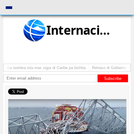
Internacional
Aruba nombra isla mas sigur di Caribe pa bishita
Retraso di Gobierno ta po
Subscribe