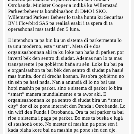
Otrobanda. Minister Cooper a indiká ku Willemstad
Parkeerbeheer ta kombinashon di DMO i SKO.
Willemstad Parkeer Beheer lo traha huntu ku Securitas
BV i Flowbird SAS pa realisá esaki i ta spera di ta
operashonal mas tardá den 5 luna.
E intenshon ta pa bin ku un sistema di parkermentu lo
ta unu moderno, esta “smart”. Meta di e dos
organisashonnan aki ta ku loke nan haña di parker, por
invertí bèk den sentro di siudat. Ademas nan lo ta mas
transparente i pa gobièrnu haña su sèn. Loke ku bai pa
e organisashon ta bai bèk den sentro di siudat pa hasié
mas bunita, dor di drecha kosnan. Pasobra gobièrnu no
tin sèn pa hasi nada. Nan a anunsiá di lo no bai usa
hopi mashin pa parker, sino e sistema di parker lo bira
“smart” manera mundialmente e ta awor aki. E
organisashonnan ke pa sentro di siudat bira un “smart
city” dor di ke pone internèt den Punda i Otrobanda. Lo
tin wifi den Punda i Otrobanda. Ora ta bai parker ta bai
riba e sistema i paga pa parker. Bo mes ta buska e lugá
di stashoná outo. No mester di mashin pa pone sèn i
kada biaha kore bai na mashin pa pone sèn den dje.