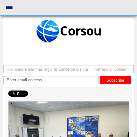
Corsou
Aruba nombra isla mas sigur di Caribe pa bishita
Retraso di Gobierno ta po
Subscribe