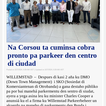
Na Corsou ta cuminsa cobra
pronto pa parkeer den centro
di ciudad
Posted on 3/27/2024, 9:39 AM AST
| Updated on 3/27/2024, 9:39 AM AST
WILLEMSTAD – Despues di kasi 2 aña ku DMO
(Down Town Management) i SKO (Sosiedat di
Komersiantenan di Otrobanda) a gana destaho públiko
pa por bai manehá parkermentu den sentro di siudat,
ayera a yega asina leu ku minister Charles Cooper a
anunsiá ku el a firma ku Willemstad Parkeerbeheer un
akuerdo pa maneho di parkermentu den Punda i