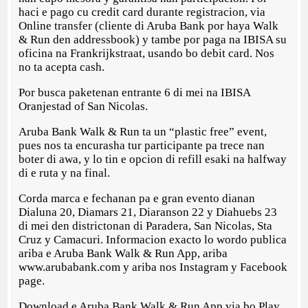
haci e pago cu credit card durante registracion, via
Online transfer (cliente di Aruba Bank por haya Walk
& Run den addressbook) y tambe por paga na IBISA su
oficina na Frankrijkstraat, usando bo debit card. Nos
no ta acepta cash.
Por busca paketenan entrante 6 di mei na IBISA
Oranjestad of San Nicolas.
Aruba Bank Walk & Run ta un “plastic free” event,
pues nos ta encurasha tur participante pa trece nan
boter di awa, y lo tin e opcion di refill esaki na halfway
di e ruta y na final.
Corda marca e fechanan pa e gran evento dianan
Dialuna 20, Diamars 21, Diaranson 22 y Diahuebs 23
di mei den districtonan di Paradera, San Nicolas, Sta
Cruz y Camacuri. Informacion exacto lo wordo publica
ariba e Aruba Bank Walk & Run App, ariba
www.arubabank.com y ariba nos Instagram y Facebook
page.
Download e Aruba Bank Walk & Run App via bo Play