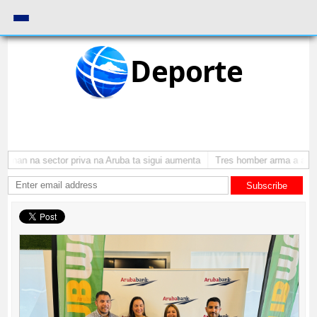
Deporte
nan na sector priva na Aruba ta sigui aumenta
Tres homber arma a atraca
Subscribe