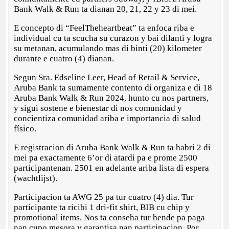
Bank Walk & Run ta dianan 20, 21, 22 y 23 di mei.
E concepto di “FeelTheheartbeat” ta enfoca riba e
individual cu ta scucha su curazon y bai dilanti y logra
su metanan, acumulando mas di binti (20) kilometer
durante e cuatro (4) dianan.
Segun Sra. Edseline Leer, Head of Retail & Service,
Aruba Bank ta sumamente contento di organiza e di 18
Aruba Bank Walk & Run 2024, hunto cu nos partners,
y sigui sostene e bienestar di nos comunidad y
concientiza comunidad ariba e importancia di salud
físico.
E registracion di Aruba Bank Walk & Run ta habri 2 di
mei pa exactamente 6’or di atardi pa e prome 2500
participantenan. 2501 en adelante ariba lista di espera
(wachtlijst).
Participacion ta AWG 25 pa tur cuatro (4) dia. Tur
participante ta ricibi 1 dri-fit shirt, BIB cu chip y
promotional items. Nos ta conseha tur hende pa paga
nan cupo mesora y garantisa nan participacion. Por