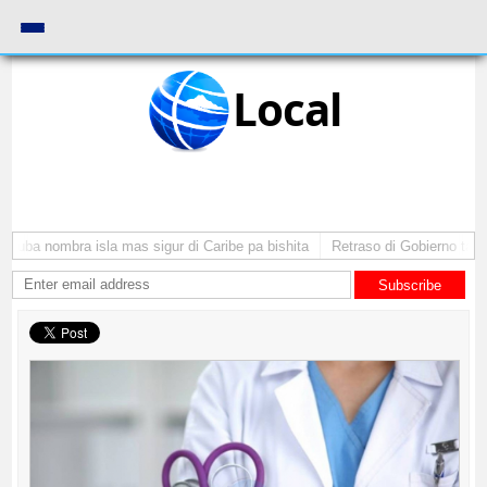
Local
Aruba nombra isla mas sigur di Caribe pa bishita
Retraso di Gobierno ta pon
Subscribe