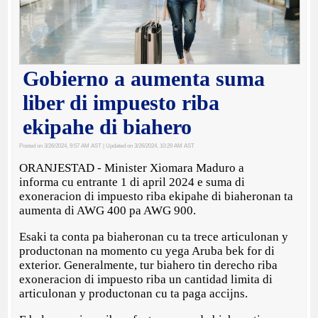
Gobierno a aumenta suma
liber di impuesto riba
ekipahe di biahero
Posted on 3/26/2024, 9:57 AM AST
| Updated on 3/26/2024, 10:29 AM AST
ORANJESTAD - Minister Xiomara Maduro a
informa cu entrante 1 di april 2024 e suma di
exoneracion di impuesto riba ekipahe di biaheronan ta
aumenta di AWG 400 pa AWG 900.
Esaki ta conta pa biaheronan cu ta trece articulonan y
productonan na momento cu yega Aruba bek for di
exterior. Generalmente, tur biahero tin derecho riba
exoneracion di impuesto riba un cantidad limita di
articulonan y productonan cu ta paga accijns.