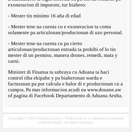
exoneracion di impuesto, tur biahero:
- Mester tin minimo 16 aña di edad
- Mester tene na cuenta cu e exoneracion ta conta
solamente pa articulonan/productonan di uzo personal.
- Mester tene na cuenta cu pa cierto
articulonan/productonan entrada ta prohibi of lo tin
mester di un permiso, manera drones, remedi, mata y
carni.
Minister di Finansa ta subraya cu Aduana ta haci
control riba ekipahe y pa biaheronan warda e
facturanan pa por calcula e balor di e productonan cu a
cumpra. Pa mas informacion acudi na www.douane.aw
of pagina di Facebook Departamento di Aduana Aruba.
Copyright © 2026 NoticiaCla.com | "NoticiaCla" is a registered trademark
of Wired Media. All rights reserved.