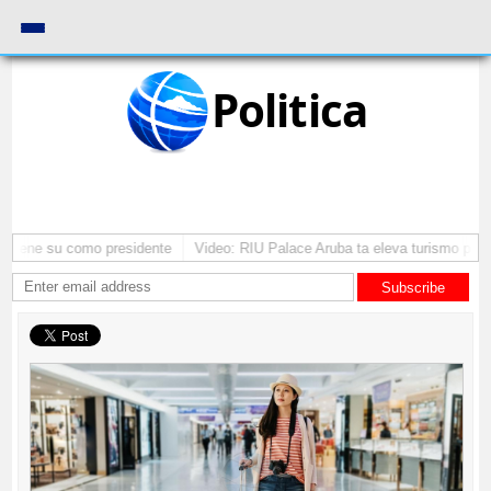
Politica
antene su como presidente
Video: RIU Palace Aruba ta eleva turismo prem
Subscribe