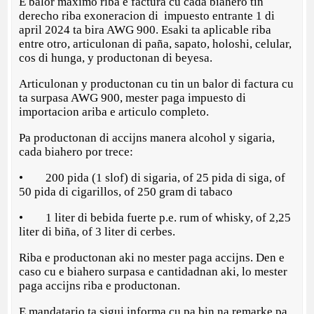
E balor maximo riba e factura cu cada biahero tin
derecho riba exoneracion di impuesto entrante 1 di
april 2024 ta bira AWG 900. Esaki ta aplicable riba
entre otro, articulonan di paña, sapato, holoshi, celular,
cos di hunga, y productonan di beyesa.
Articulonan y productonan cu tin un balor di factura cu
ta surpasa AWG 900, mester paga impuesto di
importacion ariba e articulo completo.
Pa productonan di accijns manera alcohol y sigaria,
cada biahero por trece:
• 200 pida (1 slof) di sigaria, of 25 pida di siga, of
50 pida di cigarillos, of 250 gram di tabaco
• 1 liter di bebida fuerte p.e. rum of whisky, of 2,25
liter di biña, of 3 liter di cerbes.
Riba e productonan aki no mester paga accijns. Den e
caso cu e biahero surpasa e cantidadnan aki, lo mester
paga accijns riba e productonan.
E mandatario ta sigui informa cu pa bin na remarke pa