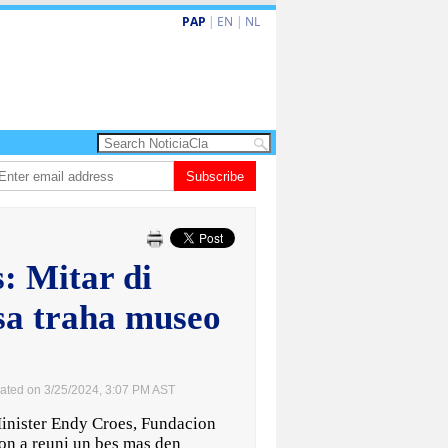
PAP
|
EN
|
NL
shita barionan pa atende kehonan di ciudadano
Subscribe
Gobierno ta amplia ayudo
: Mitar di
sa traha museo
ated on 3/25/2024, 3:07 PM AST
nister Endy Croes, Fundacion
on a reuni un bes mas den