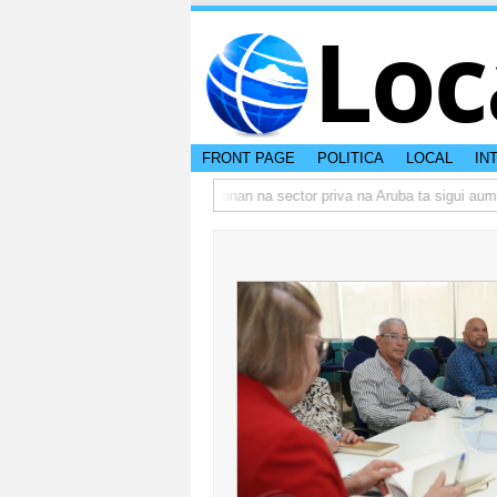
Loc
FRONT PAGE
POLITICA
LOCAL
IN
mbo actual di Aruba?
Prestamonan na sector priva na Aruba ta sigui aumen