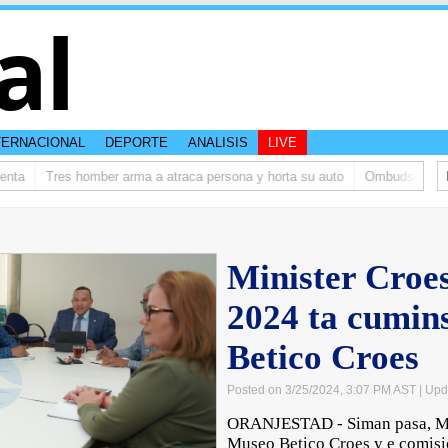
al
TERNACIONAL
DEPORTE
ANALISIS
LIVE
ta
Tres homber arma a atraca persona y horta su auto
Ombudsman ta bi
Minister Croes
2024 ta cumin
Betico Croes
Posted on 3/25/2024, 3:07 PM AST
| Upd
ORANJESTAD - Siman pasa, Mi
Museo Betico Croes y e comisi