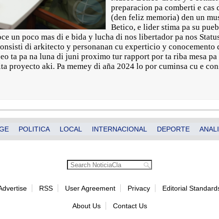
preparacion pa comberti e cas 
(den feliz memoria) den un mus
Betico, e lider stima pa su pue
oce un poco mas di e bida y lucha di nos libertador pa nos Sta
onsisti di arkitecto y personanan cu experticio y conocemento di
eseo ta pa na luna di juni proximo tur rapport por ta riba mesa p
nita proyecto aki. Pa memey di aña 2024 lo por cuminsa cu e con
GE
POLITICA
LOCAL
INTERNACIONAL
DEPORTE
ANALI
Advertise
RSS
User Agreement
Privacy
Editorial Standard
About Us
Contact Us