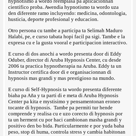
hypnotismo a wordo reemplasa pa aplicacionnan
cientifico proba. Awendia hypnotismo ta wordo uza
den diferente ramo incluyendo: medicina, odontologia,
husticia, deporte profesional y educacion.
Otro persona cu tambe a participa ta Selimah Maduro
Halabi, pe, e curso tabata hopi facil pa sigi. Tambe e la
expresa cu e la gusta vooral e participacion interactivo.
E curso di dos anochi a wordo presenta door di Eddy
Oduber, director di Aruba Hypnosis Center, cu desde
2006 ta practica hypnotherapia na Aruba. Eddy ta un
Instructor certifica door di e organisacionnan di
hypnosis mas grandi y mas prestigioso na mundo.
E curso di Self-Hypnosis ta wordo presenta diferente
biaha pa Aña y ta parti di e meta di Aruba Hypnosis
Center pa kita e mystisimo y pensamentonan eroneo
tocante di hypnosis. Tambe pa permiti tur hende
comprende y realisa cu e uzo corecto di hypnosis por
ta un herment cu por haci cambionan masha grandi y
positivo den bo bida. Particularmente e por yuda baha
peso, stop di huma, controla stress y cambia habitonan