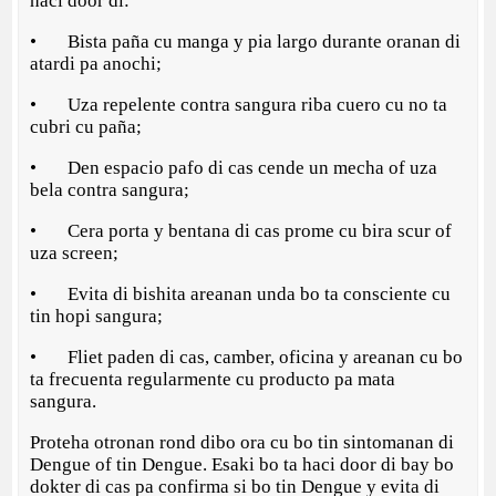
haci door di:
• Bista paña cu manga y pia largo durante oranan di
atardi pa anochi;
• Uza repelente contra sangura riba cuero cu no ta
cubri cu paña;
• Den espacio pafo di cas cende un mecha of uza
bela contra sangura;
• Cera porta y bentana di cas prome cu bira scur of
uza screen;
• Evita di bishita areanan unda bo ta consciente cu
tin hopi sangura;
• Fliet paden di cas, camber, oficina y areanan cu bo
ta frecuenta regularmente cu producto pa mata
sangura.
Proteha otronan rond dibo ora cu bo tin sintomanan di
Dengue of tin Dengue. Esaki bo ta haci door di bay bo
dokter di cas pa confirma si bo tin Dengue y evita di