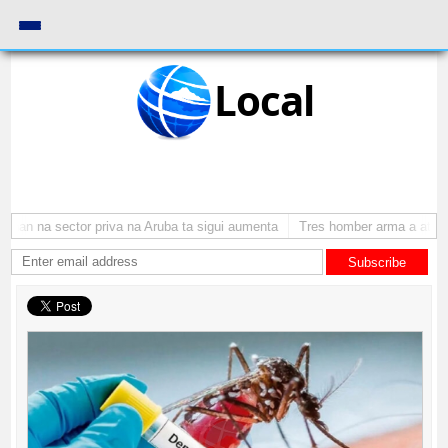
Local
an na sector priva na Aruba ta sigui aumenta
Tres homber arma a atraca p
Subscribe