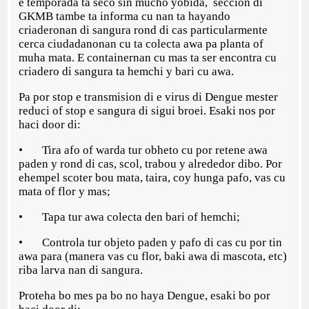
e temporada ta seco sin mucho yobida, seccion di
GKMB tambe ta informa cu nan ta hayando
criaderonan di sangura rond di cas particularmente
cerca ciudadanonan cu ta colecta awa pa planta of
muha mata. E containernan cu mas ta ser encontra cu
criadero di sangura ta hemchi y bari cu awa.
Pa por stop e transmision di e virus di Dengue mester
reduci of stop e sangura di sigui broei. Esaki nos por
haci door di:
• Tira afo of warda tur obheto cu por retene awa
paden y rond di cas, scol, trabou y alrededor dibo. Por
ehempel scoter bou mata, taira, coy hunga pafo, vas cu
mata of flor y mas;
• Tapa tur awa colecta den bari of hemchi;
• Controla tur objeto paden y pafo di cas cu por tin
awa para (manera vas cu flor, baki awa di mascota, etc)
riba larva nan di sangura.
Proteha bo mes pa bo no haya Dengue, esaki bo por