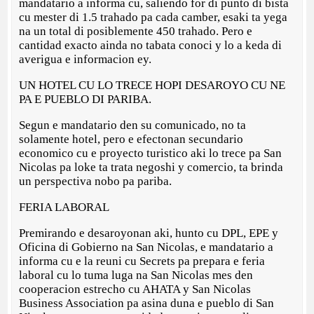
mandatario a informa cu, saliendo for di punto di bista
cu mester di 1.5 trahado pa cada camber, esaki ta yega
na un total di posiblemente 450 trahado. Pero e
cantidad exacto ainda no tabata conoci y lo a keda di
averigua e informacion ey.
UN HOTEL CU LO TRECE HOPI DESAROYO CU NE
PA E PUEBLO DI PARIBA.
Segun e mandatario den su comunicado, no ta
solamente hotel, pero e efectonan secundario
economico cu e proyecto turistico aki lo trece pa San
Nicolas pa loke ta trata negoshi y comercio, ta brinda
un perspectiva nobo pa pariba.
FERIA LABORAL
Premirando e desaroyonan aki, hunto cu DPL, EPE y
Oficina di Gobierno na San Nicolas, e mandatario a
informa cu e la reuni cu Secrets pa prepara e feria
laboral cu lo tuma luga na San Nicolas mes den
cooperacion estrecho cu AHATA y San Nicolas
Business Association pa asina duna e pueblo di San