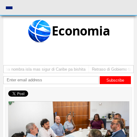
Economia
uba nombra isla mas sigur di Caribe pa bishita
Retraso di Gobierno ta pone
Subscribe