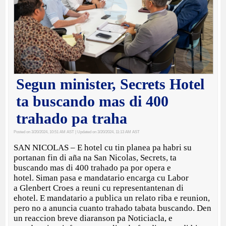
Segun minister, Secrets Hotel
ta buscando mas di 400
trahado pa traha
Posted on 3/20/2024, 10:51 AM AST
| Updated on 3/20/2024, 11:13 AM AST
SAN NICOLAS – E hotel cu tin planea pa habri su
portanan fin di aña na San Nicolas, Secrets, ta
buscando mas di 400 trahado pa por opera e
hotel. Siman pasa e mandatario encarga cu Labor
a Glenbert Croes a reuni cu representantenan di
ehotel. E mandatario a publica un relato riba e reunion,
pero no a anuncia cuanto trahado tabata buscando. Den
un reaccion breve diaranson pa Noticiacla, e