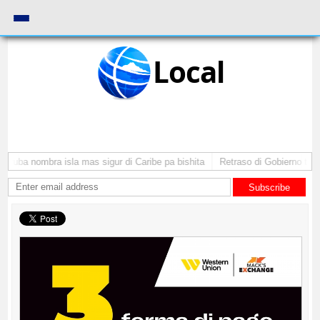
Local
Aruba nombra isla mas sigur di Caribe pa bishita
Retraso di Gobierno ta po
Subscribe