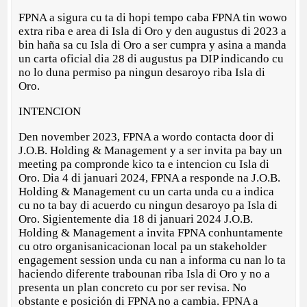
FPNA a sigura cu ta di hopi tempo caba FPNA tin wowo
extra riba e area di Isla di Oro y den augustus di 2023 a
bin haña sa cu Isla di Oro a ser cumpra y asina a manda
un carta oficial dia 28 di augustus pa DIP indicando cu
no lo duna permiso pa ningun desaroyo riba Isla di
Oro.
INTENCION
Den november 2023, FPNA a wordo contacta door di
J.O.B. Holding & Management y a ser invita pa bay un
meeting pa compronde kico ta e intencion cu Isla di
Oro. Dia 4 di januari 2024, FPNA a responde na J.O.B.
Holding & Management cu un carta unda cu a indica
cu no ta bay di acuerdo cu ningun desaroyo pa Isla di
Oro. Sigientemente dia 18 di januari 2024 J.O.B.
Holding & Management a invita FPNA conhuntamente
cu otro organisanicacionan local pa un stakeholder
engagement session unda cu nan a informa cu nan lo ta
haciendo diferente trabounan riba Isla di Oro y no a
presenta un plan concreto cu por ser revisa. No
obstante e posición di FPNA no a cambia. FPNA a