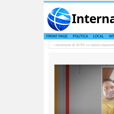
Intern
FRONT PAGE
POLITICA
LOCAL
IN
mediate
TTW:Aruba ta registra crecemento di 10.9% cu turista stayover d