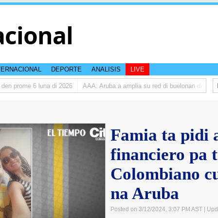
acional
TERNACIONAL
DEPORTE
ANALISIS
LIVE
en prome 6 luna di 2026
AAA: Aruba a amplia su red di buelonan den 2025
Famia ta pidi
financiero pa t
Colombiano cu
na Aruba
Posted on 3/12/2024, 3:07 PM AST
| Upd