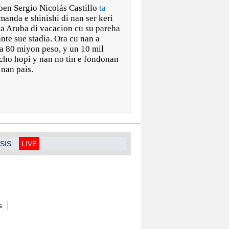
n Sergio Nicolás Castillo
ta
manda e shinishi di nan ser keri
na Aruba di vacacion cu su pareha
nte sue stadia. Ora cu nan a
ta 80 miyon peso, y un 10 mil
ucho hopi y nan no tin e fondonan
 nan pais.
SIS
LIVE
s