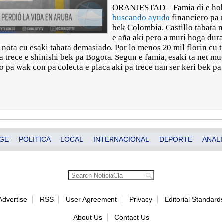
ORANJESTAD – Famia di e hobe
buscando ayudo
financiero pa 
bek Colombia. Castillo tabata 
e aña aki pero a muri hoga dura
 nota cu esaki tabata demasiado. Por lo menos 20 mil florin cu 
a trece e shinishi bek pa Bogota. Segun e famia, esaki ta net m
o pa wak con pa colecta e placa aki pa trece nan ser keri bek pa
GE
POLITICA
LOCAL
INTERNACIONAL
DEPORTE
ANALI
Advertise
RSS
User Agreement
Privacy
Editorial Standard
About Us
Contact Us